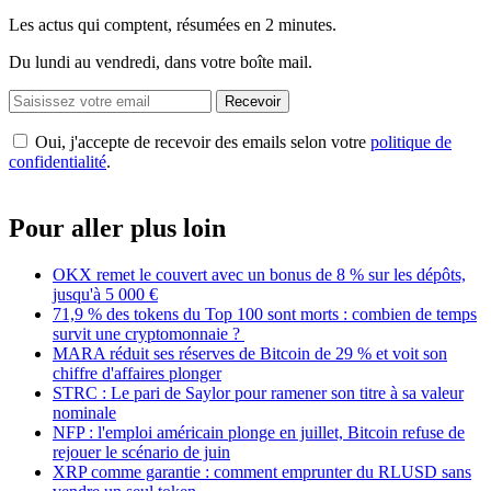
Les actus qui comptent, résumées
en 2 minutes.
Du lundi au vendredi, dans votre boîte mail.
Recevoir
Oui, j'accepte de recevoir des emails selon votre
politique de
confidentialité
.
Pour aller plus loin
OKX remet le couvert avec un bonus de 8 % sur les dépôts,
jusqu'à 5 000 €
71,9 % des tokens du Top 100 sont morts : combien de temps
survit une cryptomonnaie ?
MARA réduit ses réserves de Bitcoin de 29 % et voit son
chiffre d'affaires plonger
STRC : Le pari de Saylor pour ramener son titre à sa valeur
nominale
NFP : l'emploi américain plonge en juillet, Bitcoin refuse de
rejouer le scénario de juin
XRP comme garantie : comment emprunter du RLUSD sans