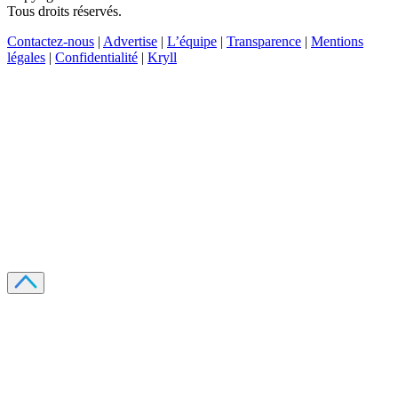
Tous droits réservés.
Contactez-nous
|
Advertise
|
L’équipe
|
Transparence
|
Mentions
légales
|
Confidentialité
|
Kryll
Recevez votre guide PDF complet de 39 pages
Comment débuter dans les cryptos en 2026
Recevoir
Oui, j'accepte de recevoir des emails selon votre
politique de confidentialité
.