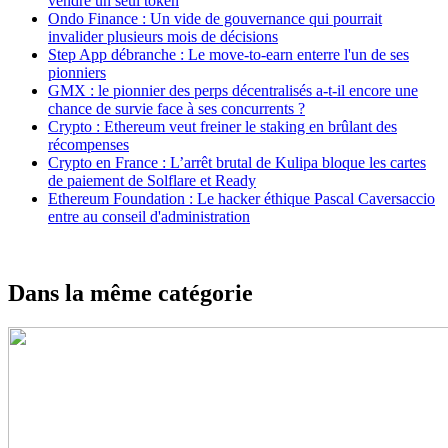
vendre un seul token
Ondo Finance : Un vide de gouvernance qui pourrait
invalider plusieurs mois de décisions
Step App débranche : Le move-to-earn enterre l'un de ses
pionniers
GMX : le pionnier des perps décentralisés a-t-il encore une
chance de survie face à ses concurrents ?
Crypto : Ethereum veut freiner le staking en brûlant des
récompenses
Crypto en France : L’arrêt brutal de Kulipa bloque les cartes
de paiement de Solflare et Ready
Ethereum Foundation : Le hacker éthique Pascal Caversaccio
entre au conseil d'administration
Dans la même catégorie