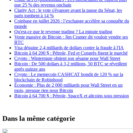
que 25 % des revenus onchain
Clarity Act : le vote s'évapore avant la pause du Sénat, les
paris tombent à 14 %
Coinbase en juillet 2026 : l’exchange accélère sa conquête du
monde
Qu'est-ce que le revenge trading ? La minute trading
Vente massive de Bitcoin : Jim Cramer dit vouloir vendre ses
BTC
Visa dégaine 2,4 milliards de dollars contre la fraude à l'IA
Bitcoin à 64 200 $ : Pétrole, Fed et Congrès figent le marché
Crypto : Wintermute obtient son sésame pour Wall Street
Bitcoin : De 500 dollars à 3,2 millions, 50 BTC se réveillent
après quinze ans
Crypto : Le memecoin CASHCAT bondit de 120 % sur la
blockchain de Robinhood
Économie : Plus de 2 000 milliards pour Wall Street en un
mois, presque rien pour Bitcoin
Bitcoin à 64 700 $ : Pétrole, SpaceX et altcoins sous pression
Dans la même catégorie