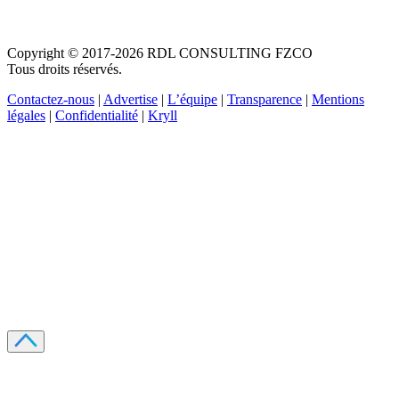
Copyright © 2017-2026 RDL CONSULTING FZCO
Tous droits réservés.
Contactez-nous
|
Advertise
|
L’équipe
|
Transparence
|
Mentions
légales
|
Confidentialité
|
Kryll
Recevez votre guide PDF complet de 39 pages
Comment débuter dans les cryptos en 2026
Recevoir
Oui, j'accepte de recevoir des emails selon votre
politique de confidentialité
.