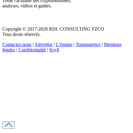
Toute l'actualité des cryptomonnaies,
analyses, vidéos et guides.
Copyright © 2017-2026 RDL CONSULTING FZCO
Tous droits réservés.
Contactez-nous
|
Advertise
|
L’équipe
|
Transparence
|
Mentions
légales
|
Confidentialité
|
Kryll
Recevez votre guide PDF complet de 39 pages
Comment débuter dans les cryptos en 2026
Recevoir
Oui, j'accepte de recevoir des emails selon votre
politique de confidentialité
.