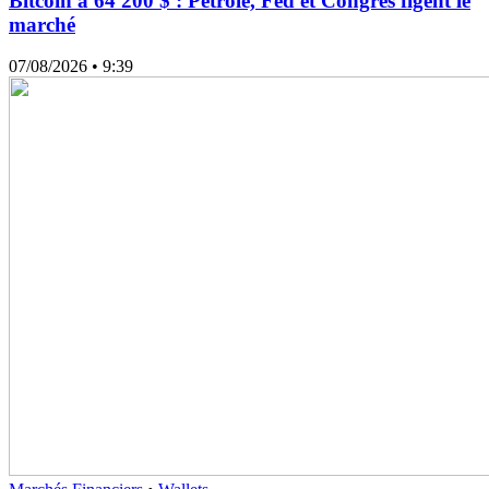
Bitcoin à 64 200 $ : Pétrole, Fed et Congrès figent le
marché
07/08/2026
• 9:39