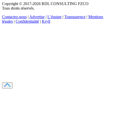
Copyright © 2017-2026 RDL CONSULTING FZCO
Tous droits réservés.
Contactez-nous
|
Advertise
|
L’équipe
|
Transparence
|
Mentions
légales
|
Confidentialité
|
Kryll
Recevez votre guide PDF complet de 39 pages
Comment débuter dans les cryptos en 2026
Recevoir
Oui, j'accepte de recevoir des emails selon votre
politique de confidentialité
.