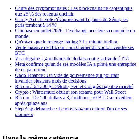
Chute des cryptomonnaies : Les blockchains ne captent plus
que 25 % des revenus onchain
Clarity Act : le vote s'évapore avant la pause du Sénat, les
paris tombent à 14 %
Coinbase en juillet 2026 : l’exchange accélère sa conquête du
monde
Qu'est-ce que le revenge trading ? La minute trading
Vente massive de Bitcoin : Jim Cramer dit vouloir vendre ses
BTC
Visa dégaine 2,4 milliards de dollars contre la fraude à l'IA
Meta confirme qu'un de ses modèles IA a piraté une entreprise
tierce par erreur
Ondo Finance : Un vide de gouvernance qui pourrait
invalider plusieurs mois de décisions
Bitcoin à 64 200 $ : Pétrole, Fed et Congrès figent le marché
Crypto : Wintermute obtient son sésame pour Wall Street
Bitcoin : De 500 dollars à 3,2 millions, 50 BTC se réveillent
après quinze ans
Step App débranche : Le move-to-earn enterre l'un de ses
pionniers
Dans la même catégorie