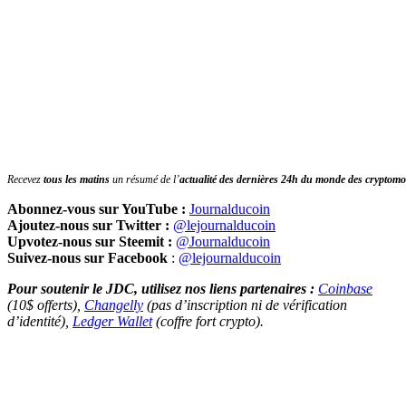
Recevez
tous les matins
un résumé de l’
actualité des dernières 24h du monde des
cryptomo
Abonnez-vous sur YouTube :
Journalducoin
Ajoutez-nous sur Twitter :
@lejournalducoin
Upvotez-nous sur Steemit :
@Journalducoin
Suivez-nous sur Facebook
:
@lejournalducoin
Pour soutenir le JDC, utilisez nos liens partenaires :
Coinbase
(10$ offerts),
Changelly
(pas d’inscription ni de vérification
d’identité),
Ledger Wallet
(coffre fort crypto).