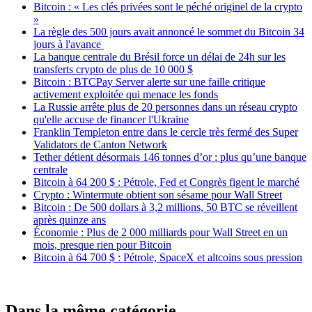
Bitcoin : « Les clés privées sont le péché originel de la crypto
»
La règle des 500 jours avait annoncé le sommet du Bitcoin 34
jours à l'avance
La banque centrale du Brésil force un délai de 24h sur les
transferts crypto de plus de 10 000 $
Bitcoin : BTCPay Server alerte sur une faille critique
activement exploitée qui menace les fonds
La Russie arrête plus de 20 personnes dans un réseau crypto
qu'elle accuse de financer l'Ukraine
Franklin Templeton entre dans le cercle très fermé des Super
Validators de Canton Network
Tether détient désormais 146 tonnes d’or : plus qu’une banque
centrale
Bitcoin à 64 200 $ : Pétrole, Fed et Congrès figent le marché
Crypto : Wintermute obtient son sésame pour Wall Street
Bitcoin : De 500 dollars à 3,2 millions, 50 BTC se réveillent
après quinze ans
Économie : Plus de 2 000 milliards pour Wall Street en un
mois, presque rien pour Bitcoin
Bitcoin à 64 700 $ : Pétrole, SpaceX et altcoins sous pression
Dans la même catégorie