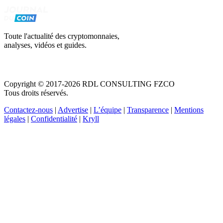
Toute l'actualité des cryptomonnaies,
analyses, vidéos et guides.
Copyright © 2017-2026 RDL CONSULTING FZCO
Tous droits réservés.
Contactez-nous
|
Advertise
|
L’équipe
|
Transparence
|
Mentions
légales
|
Confidentialité
|
Kryll
Recevez votre guide PDF complet de 39 pages
Comment débuter dans les cryptos en 2026
Recevoir
Oui, j'accepte de recevoir des emails selon votre
politique de confidentialité
.