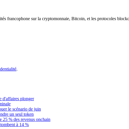
ités francophone sur la cryptomonnaie, Bitcoin, et les protocoles block
dentialité
.
 d'affaires plonger
minale
ouer le scénario de juin
dre un seul token
ue 25 % des revenus onchain
is tombent à 14 %