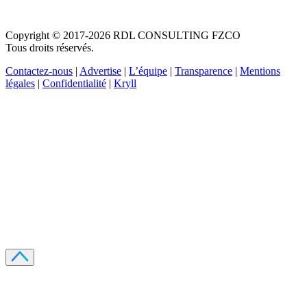
Copyright © 2017-2026 RDL CONSULTING FZCO
Tous droits réservés.
Contactez-nous
|
Advertise
|
L’équipe
|
Transparence
|
Mentions
légales
|
Confidentialité
|
Kryll
Recevez votre guide PDF complet de 39 pages
Comment débuter dans les cryptos en 2026
Recevoir
Oui, j'accepte de recevoir des emails selon votre
politique de confidentialité
.