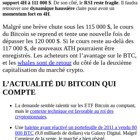
support 4H à 111 000 $
. De son côté, le
RSI reste fragile
. Il faudra
retrouver une
dynamique haussière
claire pour avoir un
momentum fort en 4H
.
Malgré une brève chute sous les 115 000 $, le cours
du Bitcoin se reprend et tente une nouvelle fois de
dépasser les 120 000 $. Si le cours reste au-delà des
117 000 $, de nouveaux ATH pourraient être
enregistrés. Les acheteurs ont l’avantage sur le BTC,
et les
whales sont de retour
du côté de la deuxième
capitalisation du marché crypto.
L’ACTUALITÉ DU BITCOIN QUI
COMPTE
La demande semble ralentir sur les ETF Bitcoin au comptant,
mais le
contexte technique est favorable au roi des
cryptomonnaies
.
Une
baleine ayant réactivé un portefeuille de 2011 a vendu 80
000 BTC
(9,8 milliards de dollars) via Galaxy Digital. Malgré
l’ampleur de la vente, le marché a bien résisté.