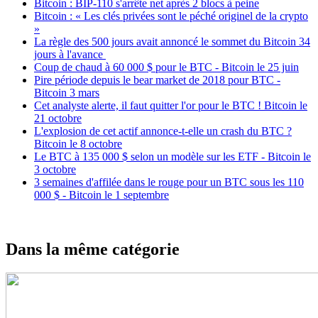
Bitcoin : BIP-110 s'arrête net après 2 blocs à peine
Bitcoin : « Les clés privées sont le péché originel de la crypto
»
La règle des 500 jours avait annoncé le sommet du Bitcoin 34
jours à l'avance
Coup de chaud à 60 000 $ pour le BTC - Bitcoin le 25 juin
Pire période depuis le bear market de 2018 pour BTC -
Bitcoin 3 mars
Cet analyste alerte, il faut quitter l'or pour le BTC ! Bitcoin le
21 octobre
L'explosion de cet actif annonce-t-elle un crash du BTC ?
Bitcoin le 8 octobre
Le BTC à 135 000 $ selon un modèle sur les ETF - Bitcoin le
3 octobre
3 semaines d'affilée dans le rouge pour un BTC sous les 110
000 $ - Bitcoin le 1 septembre
Dans la même catégorie