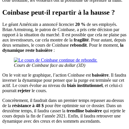
cette trendline, les vendeurs ont la possibilité de reprendre la main.
Coinbase peut-il repartir à la hausse ?
Le géant Américain a annoncé licencier
20 %
de ses employés.
Brian Armstrong, le patron de Coinbase, a pris cette décision par
rapport à la situation du marché. Il est possible que cela ne plaise pas
aux investisseurs, car cela montre de la
fragilité
. Pour autant, depuis
deux semaines, le cours de Coinbase
rebondit
. Pour le moment,
la
dynamique reste baissière
:
Cours de Coinbase face au dollar (3D)
On le voit sur le graphique, l’action Coinbase est
baissière
. Il faudra
inverser la dynamique pour penser que la purge est terminée sur cet
actif. Le cours évolue au niveau du
biais institutionnel
, et celui-ci
pourrait
rejeter
le cours.
Concrètement, il faudrait dans un premier temps repasser au-dessus
de la
résistance à 48 $
pour être optimiste sur ce dossier. Dans un
deuxième temps, il faudra casser la
trendline baissière
qui rejette le
cours depuis la fin de l’année 2021. Enfin, il faudra retrouver une
dynamique avec des creux et des sommets ascendants.