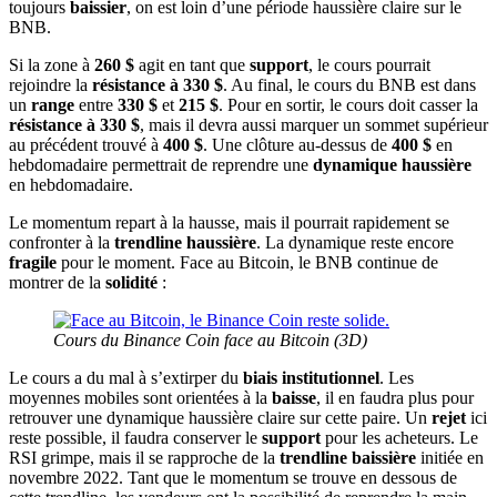
toujours
baissier
, on est loin d’une période haussière claire sur le
BNB.
Si la zone à
260 $
agit en tant que
support
, le cours pourrait
rejoindre la
résistance à 330 $
. Au final, le cours du BNB est dans
un
range
entre
330 $
et
215 $
. Pour en sortir, le cours doit casser la
résistance à 330 $
, mais il devra aussi marquer un sommet supérieur
au précédent trouvé à
400 $
. Une clôture au-dessus de
400 $
en
hebdomadaire permettrait de reprendre une
dynamique haussière
en hebdomadaire.
Le momentum repart à la hausse, mais il pourrait rapidement se
confronter à la
trendline haussière
. La dynamique reste encore
fragile
pour le moment. Face au Bitcoin, le BNB continue de
montrer de la
solidité
:
Cours du Binance Coin face au Bitcoin (3D)
Le cours a du mal à s’extirper du
biais institutionnel
. Les
moyennes mobiles sont orientées à la
baisse
, il en faudra plus pour
retrouver une dynamique haussière claire sur cette paire. Un
rejet
ici
reste possible, il faudra conserver le
support
pour les acheteurs. Le
RSI grimpe, mais il se rapproche de la
trendline baissière
initiée en
novembre 2022. Tant que le momentum se trouve en dessous de