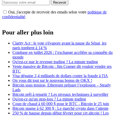
Recevoir
Oui, j'accepte de recevoir des emails selon votre
politique de
confidentialité
.
Pour aller plus loin
Clarity Act : le vote s'évapore avant la pause du Sénat, les
paris tombent à 14 %
Coinbase en juillet 2026 : l’exchange accélère sa conquête du
monde
Qu'est-ce que le revenge trading ? La minute trading
Vente massive de Bitcoin : Jim Cramer dit vouloir vendre ses
BTC
Visa dégaine 2,4 milliards de dollars contre la fraude à l'IA
On vous dit tout sur le nouveau bonus de OKX !
Bitcoin sous tension, Ethereum prépare l’explosion – Steady
Lads
Bitcoin prêt à repartir ? Les niveaux techniques à surveiller
Qu'est-ce qu'un stop-loss ? La minute trading
Coup de chaud à 60 000 $ pour le BTC - Bitcoin le 25 juin
Bitcoin stagne à 62 300 $ : Le marché crypto dans l’attente
250 % de hausse depuis début février pour cet altcoin ! Les