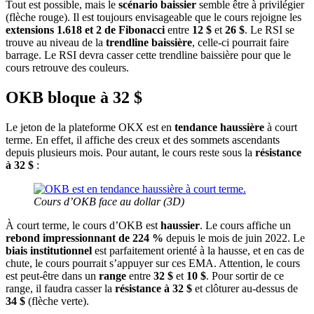
Tout est possible, mais le
scénario baissier
semble être à privilégier
(flèche rouge). Il est toujours envisageable que le cours rejoigne les
extensions 1.618 et 2 de Fibonacci
entre
12 $
et
26 $
. Le RSI se
trouve au niveau de la
trendline baissière
, celle-ci pourrait faire
barrage. Le RSI devra casser cette trendline baissière pour que le
cours retrouve des couleurs.
OKB bloque à 32 $
Le jeton de la plateforme OKX est en
tendance haussière
à court
terme. En effet, il affiche des creux et des sommets ascendants
depuis plusieurs mois. Pour autant, le cours reste sous la
résistance
à 32 $
:
Cours d’OKB face au dollar (3D)
À court terme, le cours d’OKB est
haussier
. Le cours affiche un
rebond impressionnant de
224 %
depuis le mois de juin 2022. Le
biais institutionnel
est parfaitement orienté à la hausse, et en cas de
chute, le cours pourrait s’appuyer sur ces EMA. Attention, le cours
est peut-être dans un
range
entre
32 $
et
10 $
. Pour sortir de ce
range, il faudra casser la
résistance à 32 $
et clôturer au-dessus de
34 $
(flèche verte).