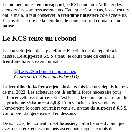
Le momentum est
encourageant
, le RSI continue d’afficher des
creux et des sommets ascendants. Tant que c’est le cas, les acheteurs
ont la main. Il faut conserver la
trendline haussière
côté acheteurs.
En cas de cassure de la trendline, le cours pourrait connaître une
pause
.
Le KCS tente un rebond
Le cours du jeton de la plateforme Kucoin tente de repartir à la
hausse. Le
support à 6,5 $
a tenu, le cours tente de casser la
trendline baissière
en journalier :
Cours du KCS face au dollar (1D)
La
trendline baissière
a rejeté plusieurs fois le cours depuis le mois
de mai 2022. Les acheteurs ont-ils enfin la force nécessaire pour
enfoncer cette
résistance
? Si c’est le cas, le cours pourrait rejoindre
la prochaine
résistance à 8,5 $
. En revanche, si les vendeurs
l’emportent, le cours pourrait revenir au niveau du
support à 6,5 $
,
voir glisser dangereusement en dessous.
De son côté, le momentum est
haussier
, il affiche une dynamique
avec des creux et des sommets ascendants depuis le mois de