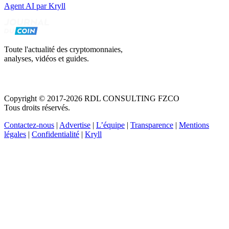
Agent AI par Kryll
Toute l'actualité des cryptomonnaies,
analyses, vidéos et guides.
Copyright © 2017-2026 RDL CONSULTING FZCO
Tous droits réservés.
Contactez-nous
|
Advertise
|
L’équipe
|
Transparence
|
Mentions
légales
|
Confidentialité
|
Kryll
Recevez votre guide PDF complet de 39 pages
Comment débuter dans les cryptos en 2026
Recevoir
Oui, j'accepte de recevoir des emails selon votre
politique de confidentialité
.