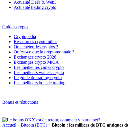
Actualité DeFi & Web3
Actualité trading crypto
Guides crypto
Cryptopedia
Ressources crypto utiles
Ou acheter des cryptos ?
Qu’est-ce que la cryptomonnaie ?
Exchanges crypto 2026
Exchanges crypto MiCA
Les meilleures cartes crypto
Les meilleurs wallets crypto
Le guide du trading crypto
Les meilleurs bots de trading
Bonus et réductions
Accueil
»
Bitcoin (BTC)
»
Bitcoin : les milliers de BTC antiques