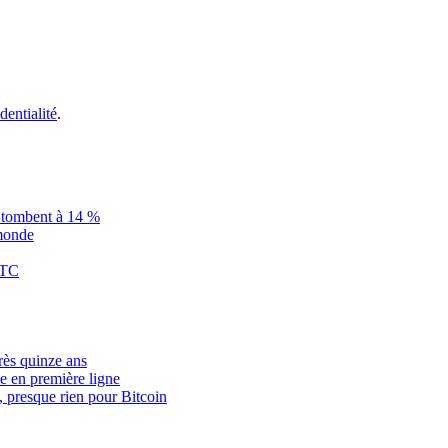
dentialité
.
is tombent à 14 %
 monde
BTC
rès quinze ans
ce en première ligne
, presque rien pour Bitcoin