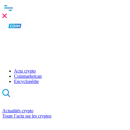
Actu crypto
Coinmarketcap
Encyclopédie
Actualités crypto
Toute l’actu sur les cryptos