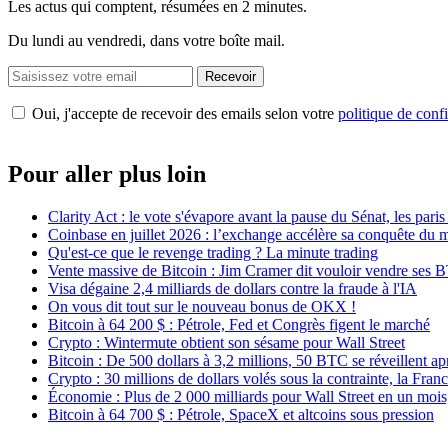
Les actus qui comptent, résumées
en 2 minutes.
Du lundi au vendredi, dans votre boîte mail.
Recevoir
Oui, j'accepte de recevoir des emails selon votre
politique de confi
Pour aller plus loin
Clarity Act : le vote s'évapore avant la pause du Sénat, les par
Coinbase en juillet 2026 : l’exchange accélère sa conquête du
Qu'est-ce que le revenge trading ? La minute trading
Vente massive de Bitcoin : Jim Cramer dit vouloir vendre ses 
Visa dégaine 2,4 milliards de dollars contre la fraude à l'IA
On vous dit tout sur le nouveau bonus de OKX !
Bitcoin à 64 200 $ : Pétrole, Fed et Congrès figent le marché
Crypto : Wintermute obtient son sésame pour Wall Street
Bitcoin : De 500 dollars à 3,2 millions, 50 BTC se réveillent ap
Crypto : 30 millions de dollars volés sous la contrainte, la Fran
Économie : Plus de 2 000 milliards pour Wall Street en un mois
Bitcoin à 64 700 $ : Pétrole, SpaceX et altcoins sous pression