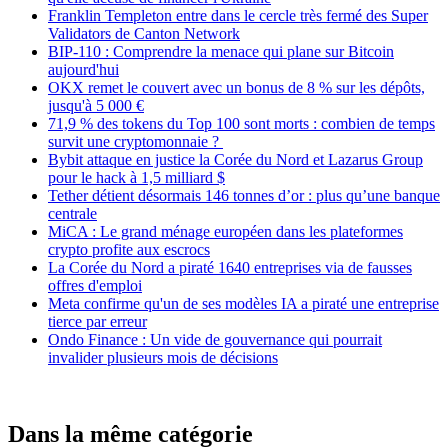
Franklin Templeton entre dans le cercle très fermé des Super
Validators de Canton Network
BIP-110 : Comprendre la menace qui plane sur Bitcoin
aujourd'hui
OKX remet le couvert avec un bonus de 8 % sur les dépôts,
jusqu'à 5 000 €
71,9 % des tokens du Top 100 sont morts : combien de temps
survit une cryptomonnaie ?
Bybit attaque en justice la Corée du Nord et Lazarus Group
pour le hack à 1,5 milliard $
Tether détient désormais 146 tonnes d’or : plus qu’une banque
centrale
MiCA : Le grand ménage européen dans les plateformes
crypto profite aux escrocs
La Corée du Nord a piraté 1640 entreprises via de fausses
offres d'emploi
Meta confirme qu'un de ses modèles IA a piraté une entreprise
tierce par erreur
Ondo Finance : Un vide de gouvernance qui pourrait
invalider plusieurs mois de décisions
Dans la même catégorie