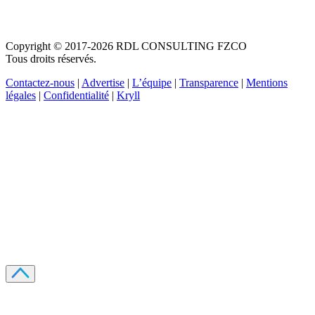
Copyright © 2017-2026 RDL CONSULTING FZCO
Tous droits réservés.
Contactez-nous
|
Advertise
|
L’équipe
|
Transparence
|
Mentions
légales
|
Confidentialité
|
Kryll
Recevez votre guide PDF complet de 39 pages
Comment débuter dans les cryptos en 2026
Recevoir
Oui, j'accepte de recevoir des emails selon votre
politique de confidentialité
.