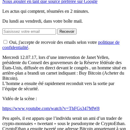
Nous ajouter en tant que source préférée sur Google
Les actus qui comptent, résumées
en 2 minutes.
Du lundi au vendredi, dans votre boîte mail.
Recevoir
Oui, j'accepte de recevoir des emails selon votre
politique de
confidentialité
.
Mercredi 12.07.17, lors d’une intervention de Janet Yellen,
présidente du Conseil des gouverneurs de la Réserve fédérale des
États-Unis, diffusée en direct devant le congrès , un homme situé en
arrière-plan a brandi un carnet indiquant : Buy Bitcoin (Acheter du
Bitcoin).
L’homme a ensuite été rapidement reconduit vers la sortie par
l’équipe de sécurité.
Vidéo de la scène :
https://www.youtube.com/watch?v=ThFGs347MW8
Peu après, il est apparu que l’individu serait un ami d’un trader de
crypto-monnaies « tweetant » sous le pseudonyme de CryptoEthan.
CryptoEthan a ensuite tweeté une adresse Bitcoin appartenant à son