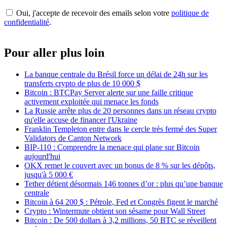
Oui, j'accepte de recevoir des emails selon votre
politique de
confidentialité
.
Pour aller plus loin
La banque centrale du Brésil force un délai de 24h sur les
transferts crypto de plus de 10 000 $
Bitcoin : BTCPay Server alerte sur une faille critique
activement exploitée qui menace les fonds
La Russie arrête plus de 20 personnes dans un réseau crypto
qu'elle accuse de financer l'Ukraine
Franklin Templeton entre dans le cercle très fermé des Super
Validators de Canton Network
BIP-110 : Comprendre la menace qui plane sur Bitcoin
aujourd'hui
OKX remet le couvert avec un bonus de 8 % sur les dépôts,
jusqu'à 5 000 €
Tether détient désormais 146 tonnes d’or : plus qu’une banque
centrale
Bitcoin à 64 200 $ : Pétrole, Fed et Congrès figent le marché
Crypto : Wintermute obtient son sésame pour Wall Street
Bitcoin : De 500 dollars à 3,2 millions, 50 BTC se réveillent