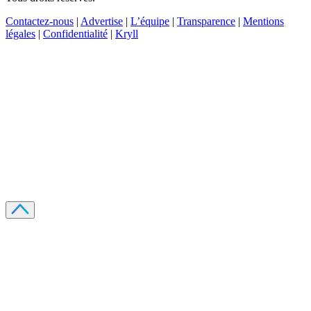
Contactez-nous
|
Advertise
|
L’équipe
|
Transparence
|
Mentions
légales
|
Confidentialité
|
Kryll
Recevez votre guide PDF complet de 39 pages
Comment débuter dans les cryptos en 2026
Recevoir
Oui, j'accepte de recevoir des emails selon votre
politique de confidentialité
.