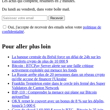
Les actus qui comptent, résumées
en 2 minutes.
Du lundi au vendredi, dans votre boîte mail.
Recevoir
Oui, j'accepte de recevoir des emails selon votre
politique de
confidentialité
.
Pour aller plus loin
La banque centrale du Brésil force un délai de 24h sur les
transferts crypto de plus de 10 000 $
Bitcoin : BTCPay Server alerte sur une faille critique
activement exploitée qui menace les fonds
La Russie arrête plus de 20 personnes dans un réseau crypto
qu'elle accuse de financer l'Ukraine
Franklin Templeton entre dans le cercle très fermé des Super
Validators de Canton Network
BIP-110 : Comprendre la menace qui plane sur Bitcoin
aujourd'hui
OKX remet le couvert avec un bonus de 8 % sur les dépôts,
jusqu'à 5 000 €
Coup de chaud à 60 000 $ pour le BTC - Bitcoin le 25 juin