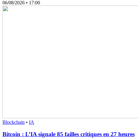
06/08/2026
• 17:00
Blockchain
•
IA
Bitcoin : L’IA signale 85 failles critiques en 27 heures