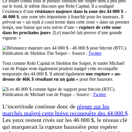
Le trader connu sous le pseudo Sheldon the Sniper tient à peu près
sur le fond, le même discours que Rekt Capital. Il a souligné
l’existence d’une
résistance majeure dans la zone des 44 000 $ –
46 000 $
, une zone très importante à franchir pour les taureaux. Il
prévoit un « un repli à court terme dans cette zone » dans un premier
temps, une baisse qui sera suivie d’une «
rupture de cette zone
dans les prochains jours
. [Le] marché fait preuve d’une grande
vigueur. »
Publication de Sheldon The Sniper – Source :
Twitter
Tout comme Rekt Capital et Sheldon the Sniper, le trader Michaël
van de Poppe reste également prudent malgré cette reconquête
temporaire des 44 000 $. Il attend également
une rupture « au-
dessus de 46K $ résultant en un gain »
pour être haussier.
Publication de Michaël van de Poppe – Source :
Twitter
L’incertitude continue donc de
régner sur les
marchés malgré cette brève reconquête des 44 000 $
.
Les yeux restent rivés sur les 46 000 $, le niveau clé
qui marquerait la rupture haussière pour espérer