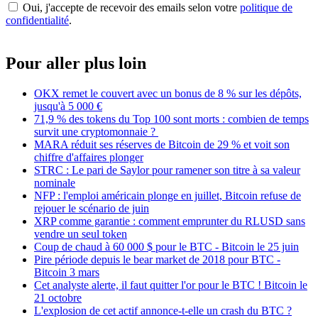
Oui, j'accepte de recevoir des emails selon votre
politique de
confidentialité
.
Pour aller plus loin
OKX remet le couvert avec un bonus de 8 % sur les dépôts,
jusqu'à 5 000 €
71,9 % des tokens du Top 100 sont morts : combien de temps
survit une cryptomonnaie ?
MARA réduit ses réserves de Bitcoin de 29 % et voit son
chiffre d'affaires plonger
STRC : Le pari de Saylor pour ramener son titre à sa valeur
nominale
NFP : l'emploi américain plonge en juillet, Bitcoin refuse de
rejouer le scénario de juin
XRP comme garantie : comment emprunter du RLUSD sans
vendre un seul token
Coup de chaud à 60 000 $ pour le BTC - Bitcoin le 25 juin
Pire période depuis le bear market de 2018 pour BTC -
Bitcoin 3 mars
Cet analyste alerte, il faut quitter l'or pour le BTC ! Bitcoin le
21 octobre
L'explosion de cet actif annonce-t-elle un crash du BTC ?