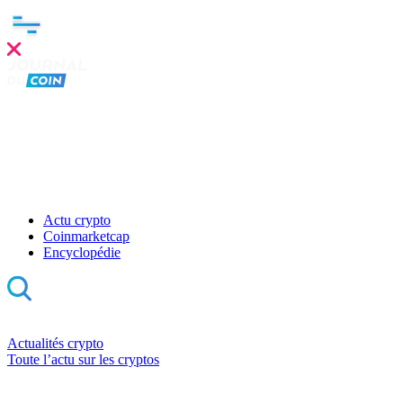
Actu crypto
Coinmarketcap
Encyclopédie
Actualités crypto
Toute l’actu sur les cryptos