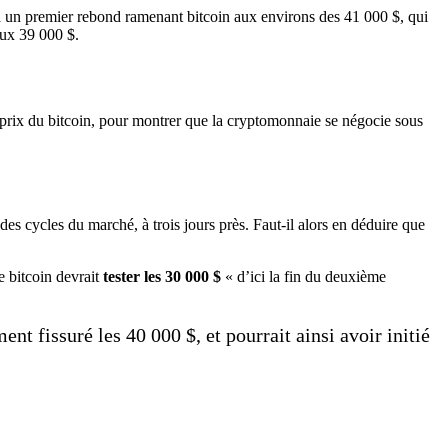
d à un premier rebond ramenant bitcoin aux environs des 41 000 $, qui
aux 39 000 $.
u prix du bitcoin, pour montrer que la cryptomonnaie se négocie sous
es cycles du marché, à trois jours près. Faut-il alors en déduire que
e bitcoin devrait
tester les 30 000 $
« d’ici la fin du deuxième
ment fissuré les 40 000 $, et pourrait ainsi avoir initié