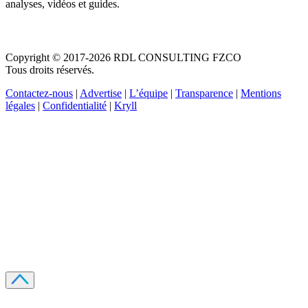
analyses, vidéos et guides.
Copyright © 2017-2026 RDL CONSULTING FZCO
Tous droits réservés.
Contactez-nous
|
Advertise
|
L’équipe
|
Transparence
|
Mentions
légales
|
Confidentialité
|
Kryll
Recevez votre guide PDF complet de 39 pages
Comment débuter dans les cryptos en 2026
Recevoir
Oui, j'accepte de recevoir des emails selon votre
politique de confidentialité
.