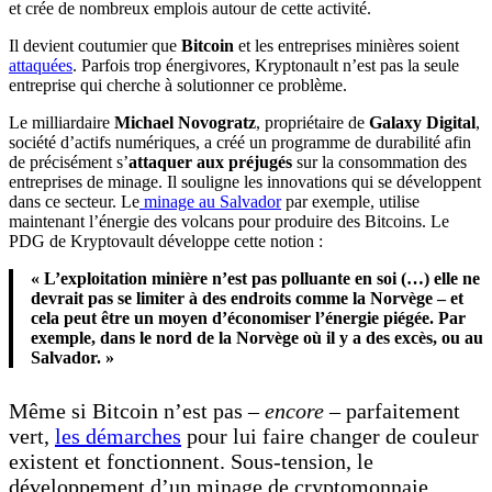
et crée de nombreux emplois autour de cette activité.
Il devient coutumier que
Bitcoin
et les entreprises minières soient
attaquées
. Parfois trop énergivores, Kryptonault n’est pas la seule
entreprise qui cherche à solutionner ce problème.
Le milliardaire
Michael Novogratz
, propriétaire de
Galaxy Digital
,
société d’actifs numériques, a créé un programme de durabilité afin
de précisément s’
attaquer aux préjugés
sur la consommation des
entreprises de minage. Il souligne les innovations qui se développent
dans ce secteur. Le
minage au Salvador
par exemple, utilise
maintenant l’énergie des volcans pour produire des Bitcoins. Le
PDG de Kryptovault développe cette notion :
« L’exploitation minière n’est pas polluante en soi (…) elle ne
devrait pas se limiter à des endroits comme la Norvège – et
cela peut être un moyen d’économiser l’énergie piégée. Par
exemple, dans le nord de la Norvège où il y a des excès, ou au
Salvador
.
»
Même si Bitcoin n’est pas –
encore
– parfaitement
vert,
les démarches
pour lui faire changer de couleur
existent et fonctionnent. Sous-tension, le
développement d’un minage de cryptomonnaie