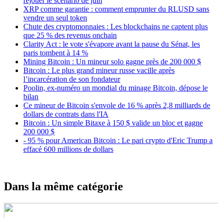
rejouer le scénario de juin
XRP comme garantie : comment emprunter du RLUSD sans
vendre un seul token
Chute des cryptomonnaies : Les blockchains ne captent plus
que 25 % des revenus onchain
Clarity Act : le vote s'évapore avant la pause du Sénat, les
paris tombent à 14 %
Mining Bitcoin : Un mineur solo gagne près de 200 000 $
Bitcoin : Le plus grand mineur russe vacille après
l’incarcération de son fondateur
Poolin, ex-numéro un mondial du minage Bitcoin, dépose le
bilan
Ce mineur de Bitcoin s'envole de 16 % après 2,8 milliards de
dollars de contrats dans l'IA
Bitcoin : Un simple Bitaxe à 150 $ valide un bloc et gagne
200 000 $
- 95 % pour American Bitcoin : Le pari crypto d'Eric Trump a
effacé 600 millions de dollars
Dans la même catégorie