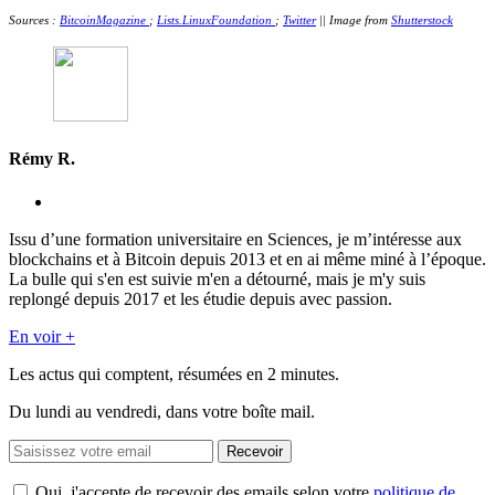
Sources :
BitcoinMagazine
;
Lists.LinuxFoundation
;
Twitter
|| Image from
Shutterstock
Rémy R.
Issu d’une formation universitaire en Sciences, je m’intéresse aux
blockchains et à Bitcoin depuis 2013 et en ai même miné à l’époque.
La bulle qui s'en est suivie m'en a détourné, mais je m'y suis
replongé depuis 2017 et les étudie depuis avec passion.
En voir +
Les actus qui comptent, résumées
en 2 minutes.
Du lundi au vendredi, dans votre boîte mail.
Recevoir
Oui, j'accepte de recevoir des emails selon votre
politique de