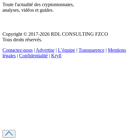
Toute l'actualité des cryptomonnaies,
analyses, vidéos et guides.
Copyright © 2017-2026 RDL CONSULTING FZCO
Tous droits réservés.
Contactez-nous
|
Advertise
|
L’équipe
|
Transparence
|
Mentions
légales
|
Confidentialité
|
Kryll
Recevez votre guide PDF complet de 39 pages
Comment débuter dans les cryptos en 2026
Recevoir
Oui, j'accepte de recevoir des emails selon votre
politique de confidentialité
.