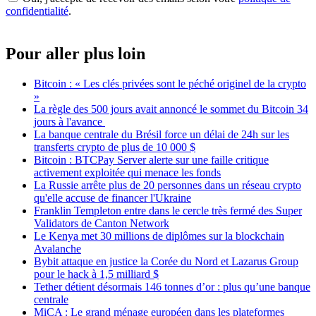
confidentialité
.
Pour aller plus loin
Bitcoin : « Les clés privées sont le péché originel de la crypto
»
La règle des 500 jours avait annoncé le sommet du Bitcoin 34
jours à l'avance
La banque centrale du Brésil force un délai de 24h sur les
transferts crypto de plus de 10 000 $
Bitcoin : BTCPay Server alerte sur une faille critique
activement exploitée qui menace les fonds
La Russie arrête plus de 20 personnes dans un réseau crypto
qu'elle accuse de financer l'Ukraine
Franklin Templeton entre dans le cercle très fermé des Super
Validators de Canton Network
Le Kenya met 30 millions de diplômes sur la blockchain
Avalanche
Bybit attaque en justice la Corée du Nord et Lazarus Group
pour le hack à 1,5 milliard $
Tether détient désormais 146 tonnes d’or : plus qu’une banque
centrale
MiCA : Le grand ménage européen dans les plateformes