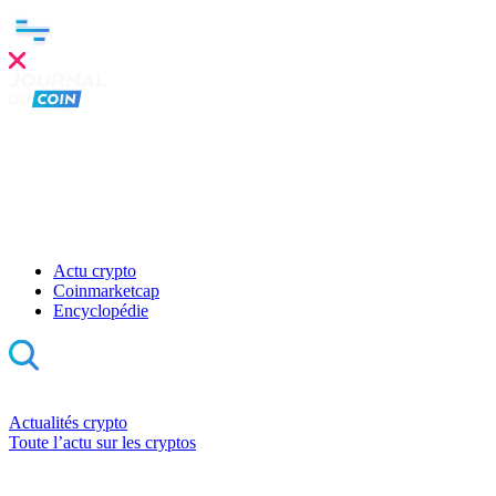
Actu crypto
Coinmarketcap
Encyclopédie
Actualités crypto
Toute l’actu sur les cryptos