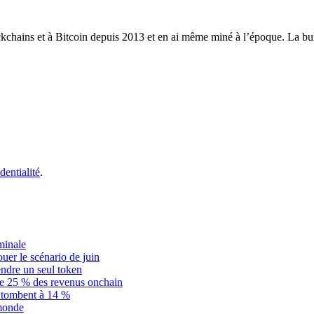
ckchains et à Bitcoin depuis 2013 et en ai même miné à l’époque. La bull
dentialité
.
minale
ouer le scénario de juin
dre un seul token
ue 25 % des revenus onchain
is tombent à 14 %
 monde