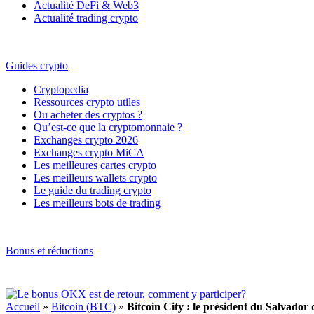
Actualité DeFi & Web3
Actualité trading crypto
Guides crypto
Cryptopedia
Ressources crypto utiles
Ou acheter des cryptos ?
Qu’est-ce que la cryptomonnaie ?
Exchanges crypto 2026
Exchanges crypto MiCA
Les meilleures cartes crypto
Les meilleurs wallets crypto
Le guide du trading crypto
Les meilleurs bots de trading
Bonus et réductions
Accueil
»
Bitcoin (BTC)
»
Bitcoin City : le président du Salvador d