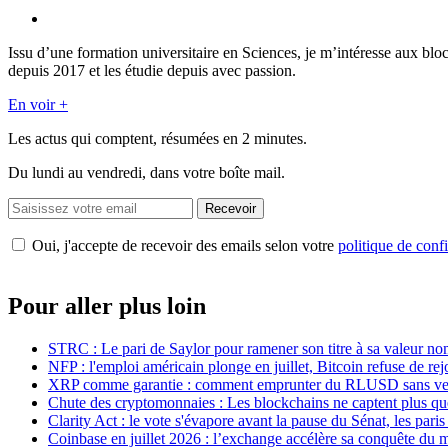
Issu d’une formation universitaire en Sciences, je m’intéresse aux blo
depuis 2017 et les étudie depuis avec passion.
En voir +
Les actus qui comptent, résumées
en 2 minutes.
Du lundi au vendredi, dans votre boîte mail.
Recevoir
Oui, j'accepte de recevoir des emails selon votre
politique de confi
Pour aller plus loin
STRC : Le pari de Saylor pour ramener son titre à sa valeur no
NFP : l'emploi américain plonge en juillet, Bitcoin refuse de rej
XRP comme garantie : comment emprunter du RLUSD sans ven
Chute des cryptomonnaies : Les blockchains ne captent plus q
Clarity Act : le vote s'évapore avant la pause du Sénat, les par
Coinbase en juillet 2026 : l’exchange accélère sa conquête du