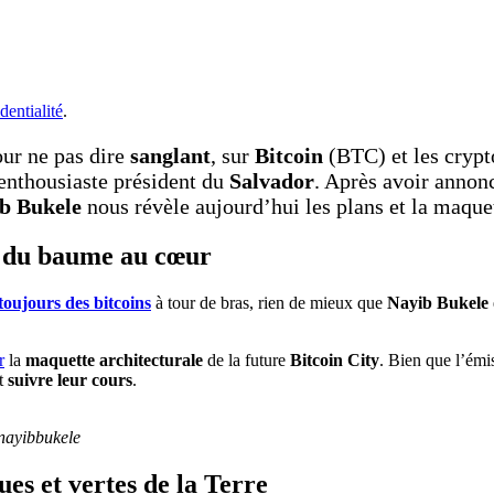
dentialité
.
ur ne pas dire
sanglant
, sur
Bitcoin
(BTC) et les crypt
-enthousiaste président du
Salvador
. Après avoir annon
b Bukele
nous révèle aujourd’hui les plans et la maquet
e du baume au cœur
toujours des bitcoins
à tour de bras, rien de mieux que
Nayib Bukele
r
la
maquette architecturale
de la future
Bitcoin City
. Bien que l’émi
nt
suivre leur cours
.
nayibbukele
es et vertes de la Terre