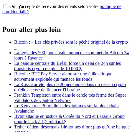
Oui, j'accepte de recevoir des emails selon votre
politique de
confidentialité
.
Pour aller plus loin
Bitcoin : « Les clés privées sont le péché originel de la crypto
»
La règle des 500 jours avait annoncé le sommet du Bitcoin 34
jours à l'avance
La banque centrale du Brésil force un délai de 24h sur les
transferts crypto de plus de 10 000 $
Bitcoin : BTCPay Server alerte sur une faille critique
activement exploitée qui menace les fonds
La Russie arrête plus de 20 personnes dans un réseau crypto
qu'elle accuse de financer l'Ukraine
Franklin Templeton entre dans le cercle très fermé des Super
Validators de Canton Network
Le Kenya met 30 millions de diplômes sur la blockchain
Avalanche
Bybit attaque en justice la Corée du Nord et Lazarus Group
pour le hack à 1,5 milliard $
Tether détient désormais 146 tonnes d’or : plus qu’une banque