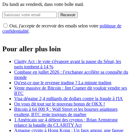
Du lundi au vendredi, dans votre boîte mail.
Recevoir
Oui, j'accepte de recevoir des emails selon votre
politique de
confidentialité
.
Pour aller plus loin
Clarity Act : le vote s'évapore avant la pause du Sénat, les
paris tombent à 14 %
Coinbase en juillet 2026 : l’exchange accélère sa conquête du
monde
Qu'est-ce que le revenge trading ? La minute trading
Vente massive de Bitcoin : Jim Cramer dit vouloir vendre ses
BTC
Visa dégaine 2,4 milliards de dollars contre la fraude à l'IA
On vous dit tout sur le nouveau bonus de OKX !
Bitcoin à 64 000 $ : Wall Street et les bourses asiatiques
exultent, BTC reste toujours de marbre
1 Américain sur 4 détient des cryptos : Brian Armstrong
relance la bataille du CLARITY Act
Arnaque crypto à Hong Kong : Un faux amour, une fausse