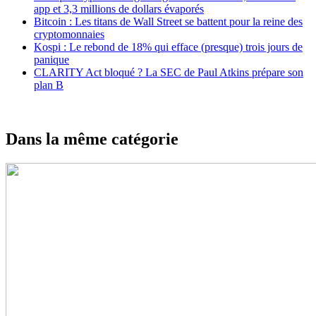
app et 3,3 millions de dollars évaporés
Bitcoin : Les titans de Wall Street se battent pour la reine des
cryptomonnaies
Kospi : Le rebond de 18% qui efface (presque) trois jours de
panique
CLARITY Act bloqué ? La SEC de Paul Atkins prépare son
plan B
Dans la même catégorie