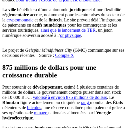
La
ville
bénéficiera d’une autonomie
juridique
et d’une flexibilité
réglementaire
accrue, notamment pour les entreprises du secteur de
la
cryptomonnaie
et de la
fintech
. Le site prévoit déjà l’intégration
de paiements en
actifs numériques
pour les commerçants et les
services touristiques,
ainsi que le lancement de TER
, un jeton
numérique souverain adossé à l’
or physique
.
Le projet de
Gelephu Mindfulness City
(GMC) communique sur ses
décisions récentes – Source :
Compte X
875 millions de dollars pour une
croissance durable
Pour soutenir ce
développement
, estimé à plusieurs centaines de
millions de dollars, le gouvernement compte puiser dans son stock
de 10 000 BTC,
valorisé à environ 875 millions de dollars
. Le
Bhoutan
figure actuellement au cinquième
rang
mondial des
États
détenteurs de
bitcoins
, une réserve constituée principalement grâce à
ses opérations de
minage
nationales alimentées par l’
énergie
hydroélectrique
.
La gestion de ces
fonds
sera encadrée par le
Bitcoin Development