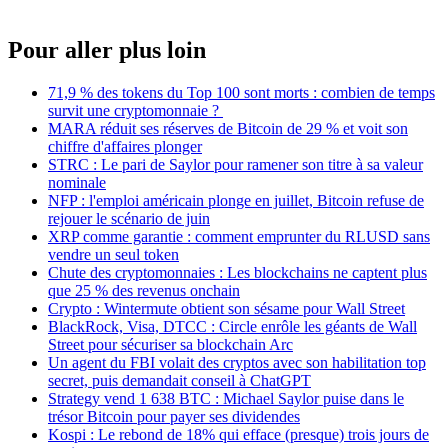
Pour aller plus loin
71,9 % des tokens du Top 100 sont morts : combien de temps
survit une cryptomonnaie ?
MARA réduit ses réserves de Bitcoin de 29 % et voit son
chiffre d'affaires plonger
STRC : Le pari de Saylor pour ramener son titre à sa valeur
nominale
NFP : l'emploi américain plonge en juillet, Bitcoin refuse de
rejouer le scénario de juin
XRP comme garantie : comment emprunter du RLUSD sans
vendre un seul token
Chute des cryptomonnaies : Les blockchains ne captent plus
que 25 % des revenus onchain
Crypto : Wintermute obtient son sésame pour Wall Street
BlackRock, Visa, DTCC : Circle enrôle les géants de Wall
Street pour sécuriser sa blockchain Arc
Un agent du FBI volait des cryptos avec son habilitation top
secret, puis demandait conseil à ChatGPT
Strategy vend 1 638 BTC : Michael Saylor puise dans le
trésor Bitcoin pour payer ses dividendes
Kospi : Le rebond de 18% qui efface (presque) trois jours de