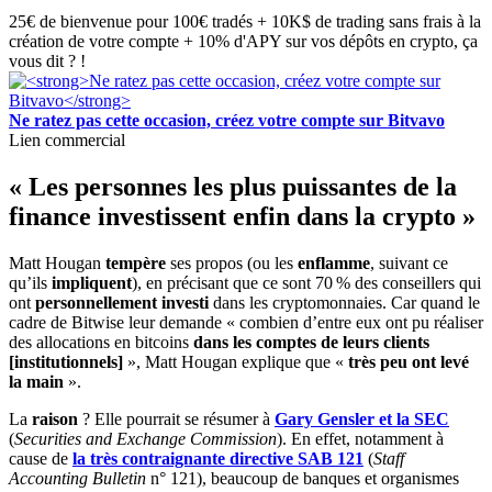
25€ de bienvenue pour 100€ tradés + 10K$ de trading sans frais à la
création de votre compte + 10% d'APY sur vos dépôts en crypto, ça
vous dit ? !
Ne ratez pas cette occasion, créez votre compte sur Bitvavo
Lien commercial
« Les personnes les plus puissantes de la
finance investissent enfin dans la crypto »
Matt Hougan
tempère
ses propos (ou les
enflamme
, suivant ce
qu’ils
impliquent
), en précisant que ce sont 70 % des conseillers qui
ont
personnellement investi
dans les cryptomonnaies. Car quand le
cadre de Bitwise leur demande « combien d’entre eux ont pu réaliser
des allocations en bitcoins
dans les comptes de leurs clients
[institutionnels]
», Matt Hougan explique que «
très peu ont levé
la main
».
La
raison
? Elle pourrait se résumer à
Gary Gensler et la SEC
(
Securities and Exchange Commission
). En effet, notamment à
cause de
la très contraignante directive SAB 121
(
Staff
Accounting Bulletin
n° 121), beaucoup de banques et organismes