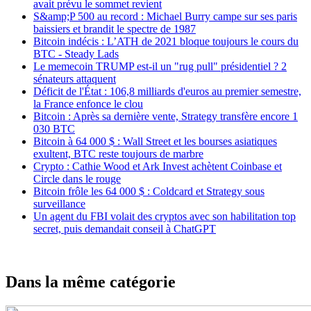
avait prévu le sommet revient
S&amp;P 500 au record : Michael Burry campe sur ses paris
baissiers et brandit le spectre de 1987
Bitcoin indécis : L’ATH de 2021 bloque toujours le cours du
BTC - Steady Lads
Le memecoin TRUMP est-il un "rug pull" présidentiel ? 2
sénateurs attaquent
Déficit de l'État : 106,8 milliards d'euros au premier semestre,
la France enfonce le clou
Bitcoin : Après sa dernière vente, Strategy transfère encore 1
030 BTC
Bitcoin à 64 000 $ : Wall Street et les bourses asiatiques
exultent, BTC reste toujours de marbre
Crypto : Cathie Wood et Ark Invest achètent Coinbase et
Circle dans le rouge
Bitcoin frôle les 64 000 $ : Coldcard et Strategy sous
surveillance
Un agent du FBI volait des cryptos avec son habilitation top
secret, puis demandait conseil à ChatGPT
Dans la même catégorie