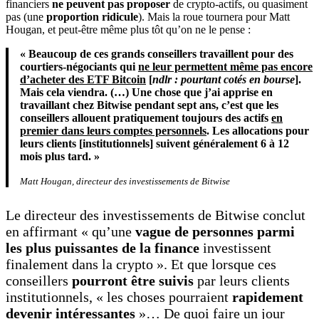
financiers
ne peuvent pas proposer
de crypto-actifs, ou quasiment
pas (une
proportion ridicule
). Mais la roue tournera pour Matt
Hougan, et peut-être même plus tôt qu’on ne le pense :
« Beaucoup
de ces grands conseillers travaillent pour des
courtiers-négociants qui
ne leur permettent même pas encore
d’acheter des ETF Bitcoin
[
ndlr : pourtant cotés en bourse
].
Mais cela viendra. (…) Une chose que j’ai apprise en
travaillant chez Bitwise pendant sept ans, c’est que les
conseillers allouent pratiquement toujours des actifs
en
premier dans leurs comptes personnels
. Les allocations pour
leurs clients [institutionnels] suivent généralement 6 à 12
mois plus tard. »
Matt Hougan, directeur des investissements de Bitwise
Le directeur des investissements de Bitwise conclut
en affirmant « qu’une
vague de personnes parmi
les plus puissantes de la finance
investissent
finalement dans la crypto ». Et que lorsque ces
conseillers
pourront être suivis
par leurs clients
institutionnels, « les choses pourraient
rapidement
devenir intéressantes
»… De quoi faire un jour