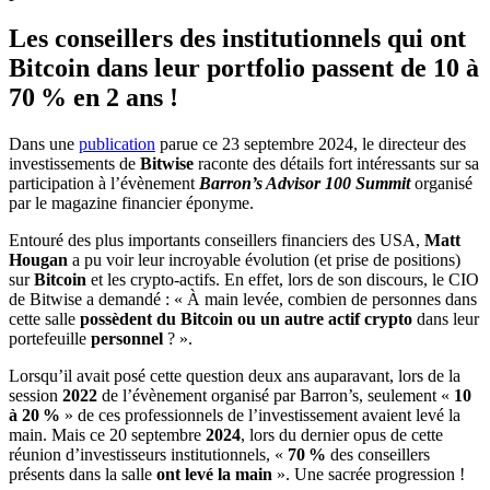
Les conseillers des institutionnels qui ont
Bitcoin dans leur portfolio passent de 10 à
70 % en 2 ans !
Dans une
publication
parue ce 23 septembre 2024, le directeur des
investissements de
Bitwise
raconte des détails fort intéressants sur sa
participation à l’évènement
Barron’s Advisor 100 Summit
organisé
par le magazine financier éponyme.
Entouré des plus importants conseillers financiers des USA,
Matt
Hougan
a pu voir leur incroyable évolution (et prise de positions)
sur
Bitcoin
et les crypto-actifs. En effet, lors de son discours, le CIO
de Bitwise a demandé : « À main levée, combien de personnes dans
cette salle
possèdent du Bitcoin ou un autre actif crypto
dans leur
portefeuille
personnel
? ».
Lorsqu’il avait posé cette question deux ans auparavant, lors de la
session
2022
de l’évènement organisé par Barron’s, seulement «
10
à 20 %
» de ces professionnels de l’investissement avaient levé la
main. Mais ce 20 septembre
2024
, lors du dernier opus de cette
réunion d’investisseurs institutionnels, «
70 %
des conseillers
présents dans la salle
ont levé la main
». Une sacrée progression !