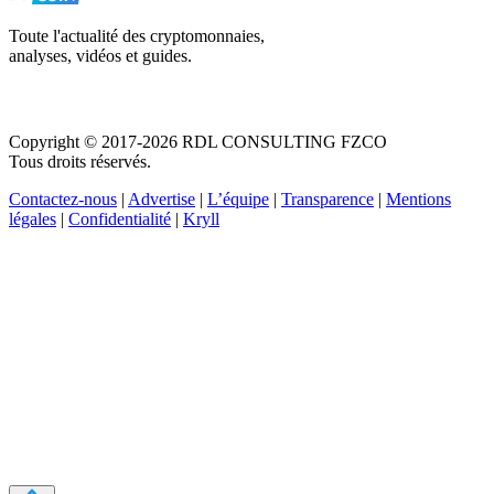
Toute l'actualité des cryptomonnaies,
analyses, vidéos et guides.
Copyright © 2017-2026 RDL CONSULTING FZCO
Tous droits réservés.
Contactez-nous
|
Advertise
|
L’équipe
|
Transparence
|
Mentions
légales
|
Confidentialité
|
Kryll
Recevez votre guide PDF complet de 39 pages
Comment débuter dans les cryptos en 2026
Recevoir
Oui, j'accepte de recevoir des emails selon votre
politique de confidentialité
.