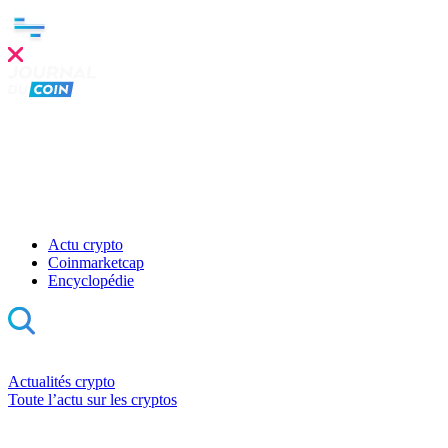
Actu crypto
Coinmarketcap
Encyclopédie
Actualités crypto
Toute l’actu sur les cryptos