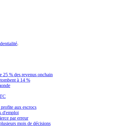
dentialité
.
ue 25 % des revenus onchain
is tombent à 14 %
 monde
BTC
profite aux escrocs
s d'emploi
ierce par erreur
plusieurs mois de décisions