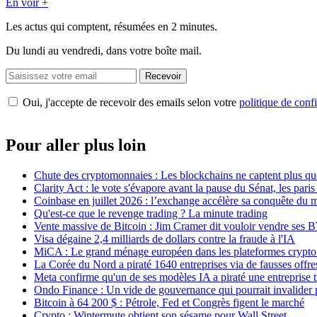
En voir +
Les actus qui comptent, résumées
en 2 minutes.
Du lundi au vendredi, dans votre boîte mail.
Recevoir
Oui, j'accepte de recevoir des emails selon votre
politique de confi
Pour aller plus loin
Chute des cryptomonnaies : Les blockchains ne captent plus q
Clarity Act : le vote s'évapore avant la pause du Sénat, les par
Coinbase en juillet 2026 : l’exchange accélère sa conquête du
Qu'est-ce que le revenge trading ? La minute trading
Vente massive de Bitcoin : Jim Cramer dit vouloir vendre ses 
Visa dégaine 2,4 milliards de dollars contre la fraude à l'IA
MiCA : Le grand ménage européen dans les plateformes crypto 
La Corée du Nord a piraté 1640 entreprises via de fausses offre
Meta confirme qu'un de ses modèles IA a piraté une entreprise t
Ondo Finance : Un vide de gouvernance qui pourrait invalider 
Bitcoin à 64 200 $ : Pétrole, Fed et Congrès figent le marché
Crypto : Wintermute obtient son sésame pour Wall Street