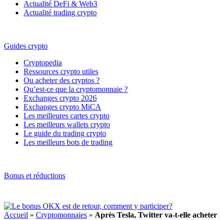
Actualité DeFi & Web3
Actualité trading crypto
Guides crypto
Cryptopedia
Ressources crypto utiles
Ou acheter des cryptos ?
Qu’est-ce que la cryptomonnaie ?
Exchanges crypto 2026
Exchanges crypto MiCA
Les meilleures cartes crypto
Les meilleurs wallets crypto
Le guide du trading crypto
Les meilleurs bots de trading
Bonus et réductions
Accueil
»
Cryptomonnaies
»
Après Tesla, Twitter va-t-elle acheter 