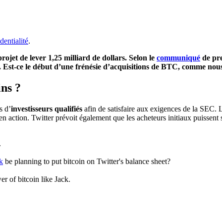
dentialité
.
projet de lever 1,25 milliard de dollars. Selon le
communiqué
de pre
és. Est-ce le début d’une frénésie d’acquisitions de BTC, comme no
ins ?
s d’
investisseurs qualifiés
afin de satisfaire aux exigences de la SEC.
en action. Twitter prévoit également que les acheteurs initiaux puissent
.
k
be planning to put bitcoin on Twitter's balance sheet?
r of bitcoin like Jack.