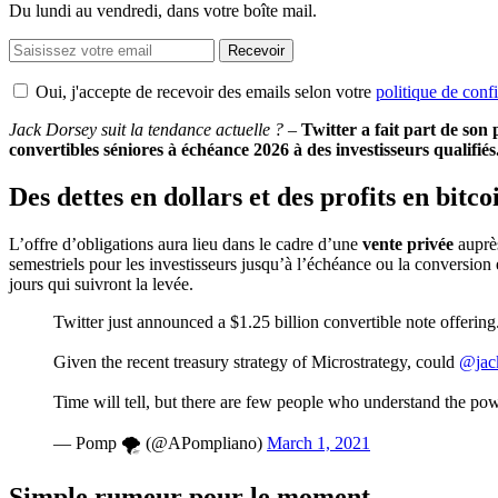
Du lundi au vendredi, dans votre boîte mail.
Recevoir
Oui, j'accepte de recevoir des emails selon votre
politique de confi
Jack Dorsey suit la tendance actuelle ?
–
Twitter a fait part de son 
convertibles séniores à échéance 2026 à des investisseurs qualifi
Des dettes en dollars et des profits en bitco
L’offre d’obligations aura lieu dans le cadre d’une
vente privée
auprè
semestriels pour les investisseurs jusqu’à l’échéance ou la conversion 
jours qui suivront la levée.
Twitter just announced a $1.25 billion convertible note offering
Given the recent treasury strategy of Microstrategy, could
@jac
Time will tell, but there are few people who understand the powe
— Pomp 🌪 (@APompliano)
March 1, 2021
Simple rumeur pour le moment