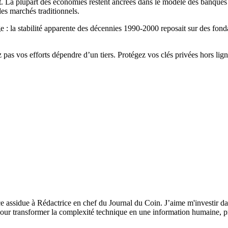
t
. La plupart des économies restent ancrées dans le modèle des banques 
des marchés traditionnels.
: la stabilité apparente des décennies 1990-2000 reposait sur des fondati
as vos efforts dépendre d’un tiers. Protégez vos clés privées hors ligne
ce assidue à Rédactrice en chef du Journal du Coin. J’aime m'investir da
our transformer la complexité technique en une information humaine, préc