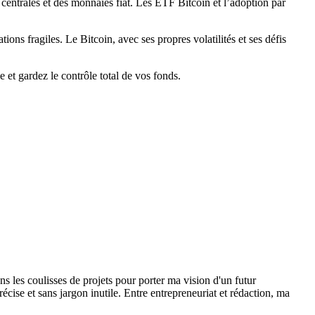
centrales et des monnaies fiat. Les ETF Bitcoin et l’adoption par
ons fragiles. Le Bitcoin, avec ses propres volatilités et ses défis
 et gardez le contrôle total de vos fonds.
ns les coulisses de projets pour porter ma vision d'un futur
ise et sans jargon inutile. Entre entrepreneuriat et rédaction, ma