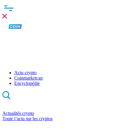
Actu crypto
Coinmarketcap
Encyclopédie
Actualités crypto
Toute l’actu sur les cryptos