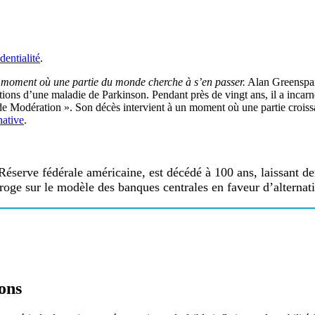
dentialité
.
u moment où une partie du monde cherche à s’en passer.
Alan Greenspan,
ions d’une maladie de Parkinson. Pendant près de vingt ans, il a incarné
ande Modération ». Son décès intervient à un moment où une partie croiss
native
.
serve fédérale américaine, est décédé à 100 ans, laissant der
rroge sur le modèle des banques centrales en faveur d’alterna
ons