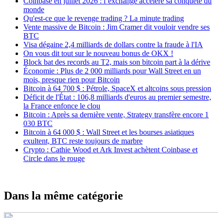
Coinbase en juillet 2026 : l’exchange accélère sa conquête du
monde
Qu'est-ce que le revenge trading ? La minute trading
Vente massive de Bitcoin : Jim Cramer dit vouloir vendre ses
BTC
Visa dégaine 2,4 milliards de dollars contre la fraude à l'IA
On vous dit tout sur le nouveau bonus de OKX !
Block bat des records au T2, mais son bitcoin part à la dérive
Économie : Plus de 2 000 milliards pour Wall Street en un
mois, presque rien pour Bitcoin
Bitcoin à 64 700 $ : Pétrole, SpaceX et altcoins sous pression
Déficit de l'État : 106,8 milliards d'euros au premier semestre,
la France enfonce le clou
Bitcoin : Après sa dernière vente, Strategy transfère encore 1
030 BTC
Bitcoin à 64 000 $ : Wall Street et les bourses asiatiques
exultent, BTC reste toujours de marbre
Crypto : Cathie Wood et Ark Invest achètent Coinbase et
Circle dans le rouge
Dans la même catégorie