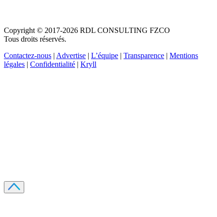
Copyright © 2017-2026 RDL CONSULTING FZCO
Tous droits réservés.
Contactez-nous
|
Advertise
|
L’équipe
|
Transparence
|
Mentions
légales
|
Confidentialité
|
Kryll
Recevez votre guide PDF complet de 39 pages
Comment débuter dans les cryptos en 2026
Recevoir
Oui, j'accepte de recevoir des emails selon votre
politique de confidentialité
.