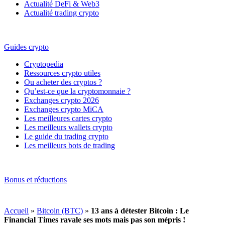
Actualité DeFi & Web3
Actualité trading crypto
Guides crypto
Cryptopedia
Ressources crypto utiles
Ou acheter des cryptos ?
Qu’est-ce que la cryptomonnaie ?
Exchanges crypto 2026
Exchanges crypto MiCA
Les meilleures cartes crypto
Les meilleurs wallets crypto
Le guide du trading crypto
Les meilleurs bots de trading
Bonus et réductions
Accueil
»
Bitcoin (BTC)
»
13 ans à détester Bitcoin : Le
Financial Times ravale ses mots mais pas son mépris !