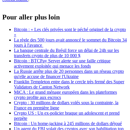
Pour aller plus loin
Bitcoin : « Les clés privées sont le péché originel de la crypto
»
La règle des 500 jours avait annoncé le sommet du Bitcoin 34
jours à l'avance
La banque centrale du Brésil force un délai de 24h sur les
transferts crypto de plus de 10 000 $
Bitcoin : BTCPay Server alerte sur une faille critique
activement exploitée qui menace les fonds
La Russie arrête plus de 20 personnes dans un réseau crypto
qu'elle accuse de financer l'Ukraine
Franklin Templeton entre dans le cercle très fermé des Super
Validators de Canton Network
MiCA : Le grand ménage européen dans les plateformes
crypto profite aux escrocs
Crypto : 30 millions de dollars volés sous la contrainte, la
France en première ligne
Crypto US : Un ex-policier braque un adolescent et prend
perpète
Bitcoin : Un home-jacking à 245 millions de dollars déjoué
Un agent du FBI volait des cryptos avec son habilitation top