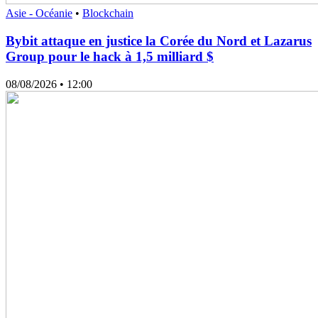
Asie - Océanie
•
Blockchain
Bybit attaque en justice la Corée du Nord et Lazarus
Group pour le hack à 1,5 milliard $
08/08/2026
• 12:00