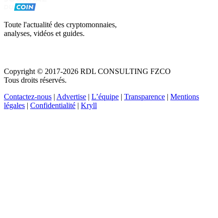
Toute l'actualité des cryptomonnaies,
analyses, vidéos et guides.
Copyright © 2017-2026 RDL CONSULTING FZCO
Tous droits réservés.
Contactez-nous
|
Advertise
|
L’équipe
|
Transparence
|
Mentions
légales
|
Confidentialité
|
Kryll
Recevez votre guide PDF complet de 39 pages
Comment débuter dans les cryptos en 2026
Recevoir
Oui, j'accepte de recevoir des emails selon votre
politique de confidentialité
.