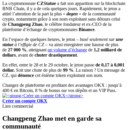
La cryptomonnaie
CZStatue
a fait son apparition sur la blockchain
BNB Chain, il y a de cela quelques jours. Rapidement, le jeton a
attiré l’attention de la part la plus «
degen
» de la communauté
crypto, notamment grâce à son nom exploitant sans détours celui
de
Changpeng Zhao
, le célèbre fondateur et ex-CEO de la
plateforme d’échange de cryptomonnaies
Binance
.
En l’espace de quelques heures, le jeton –
basé seulement sur
une
statue
à l’effigie de CZ
– va ainsi enregistrer une hausse de plus
de
27 000 %
, atteignant
un volume d’échange
de
1,2 milliard de
dollars
, avant de
chuter drastiquement
.
En effet, entre le 28 et le 29 octobre, le jeton passe
de 0,17 à 0,001
dollar.
Soit une chute de plus de
99 %
. La raison ? Un message de
CZ, qui
dénonce
cet énième token exploitant son nom.
Changez de plateforme en profitant des avantages OKX : jusqu’à
400 € en Bitcoin, 8 % de bonus sur vos dépôts et un VIP Pass.
Créer un compte OKX
Lien commercial
Changpeng Zhao met en garde sa
communauté