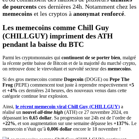
de pourcents
ces dernières 24h. Notamment chez les
memecoins
et les cryptos à
anonymat renforcé
.
Les memecoins comme Chill Guy
(CHILLGUY) impriment des ATH
pendant la baisse du BTC
Parmi les cryptomonnaies qui
continuent de se porter bien
, malgré
la récente petite baisse de Bitcoin et de la majorité du marché crypto,
on retrouve donc le virevoltant et survolté secteur des
memecoins
.
Si des gros memecoins comme
Dogecoin
(DOGE) ou
Pepe The
Frog
(PEPE) commencent tout juste à reprendre respectivement
+5
et
+4%
ces dernières 24 heures, des nouveaux venus dans cette
catégorie continue leur explosion.
Ainsi,
le récent memecoin viral Chill Guy (CHILLGUY)
a
réalisé un
nouvel
all-time high
(ATH) ce 27 novembre 2024, en
dépassant les
0,65 dollar
. Sa progression sur 24h est de l’ordre de
+22%
, et son augmentation sur une semaine dépasse les
+137%
. Le
memecoin n’était qu’à
0,006 dollar
encore le 18 novembre !