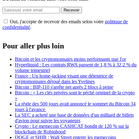
Recevoir
Oui, j'accepte de recevoir des emails selon votre
politique de
confidentialité
.
Pour aller plus loin
Bitcoin et les cryptomonnaies moins performants que l'or
Hyperliquid : Les contrats RWA passent de 1,8 % à 32,2 % du
volume trimestriel
France : Un home-jacking visant une détentrice de
cryptomonnaies déjoué dans les Yvelines
Bitcoin : BIP-110 s'arrête net après 2 blocs à peine
Bitcoin : « Les clés privées sont le péché originel de la crypto
»
La règle des 500 jours avait annoncé le sommet du Bitcoin 34
jours à l'avance
La SEC a acheté une base de données d'un milliard de billets
d'avion pour suivre les voyageurs
Crypto : Le memecoin CASHCAT bondit de 120 % sur la
blockchain de Robinhood
DOGE et SHIB : Wall Street enterre les memecoins