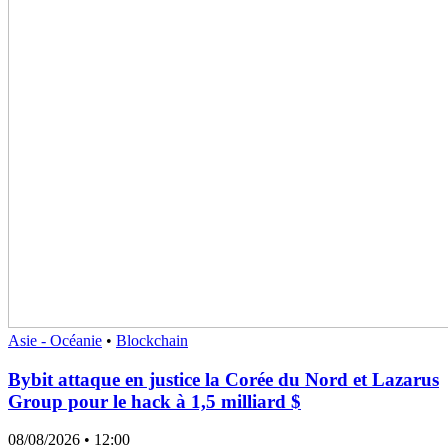
Asie - Océanie
•
Blockchain
Bybit attaque en justice la Corée du Nord et Lazarus
Group pour le hack à 1,5 milliard $
08/08/2026
• 12:00