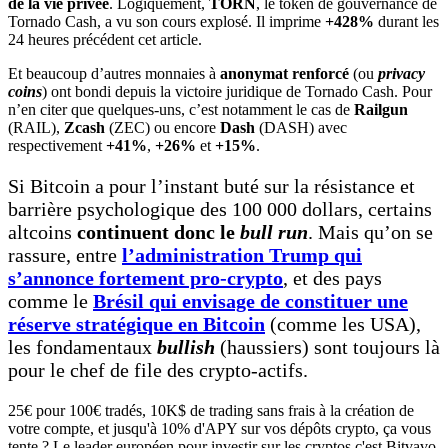
de la vie privée
. Logiquement,
TORN
, le token de gouvernance de
Tornado Cash, a vu son cours explosé. Il imprime
+428%
durant les
24 heures précédent cet article.
Et beaucoup d’autres monnaies à
anonymat renforcé
(ou
privacy
coins
) ont bondi depuis la victoire juridique de Tornado Cash. Pour
n’en citer que quelques-uns, c’est notamment le cas de
Railgun
(RAIL),
Zcash
(ZEC) ou encore
Dash
(DASH) avec
respectivement
+41%
,
+26%
et
+15%
.
Si Bitcoin a pour l’instant buté sur la résistance et
barrière psychologique des 100 000 dollars, certains
altcoins
continuent donc le
bull run
. Mais qu’on se
rassure, entre
l’administration Trump qui
s’annonce fortement pro-crypto
, et des pays
comme le
Brésil qui envisage de constituer une
réserve stratégique en Bitcoin
(comme les USA),
les fondamentaux
bullish
(haussiers) sont toujours là
pour le chef de file des crypto-actifs.
25€ pour 100€ tradés, 10K$ de trading sans frais à la création de
votre compte, et jusqu'à 10% d'APY sur vos dépôts crypto, ça vous
tente ? Le leader européen pour investir sur les cryptos c'est Bitvavo,