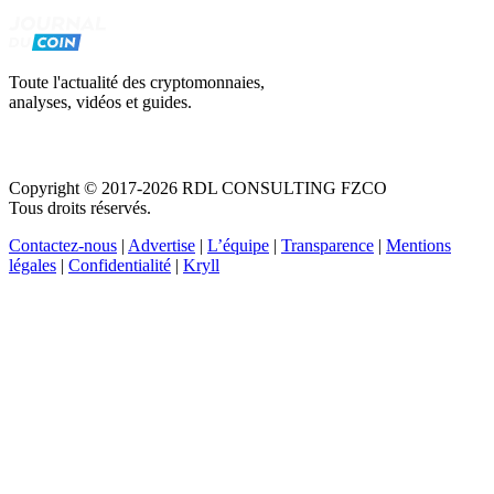
Toute l'actualité des cryptomonnaies,
analyses, vidéos et guides.
Copyright © 2017-2026 RDL CONSULTING FZCO
Tous droits réservés.
Contactez-nous
|
Advertise
|
L’équipe
|
Transparence
|
Mentions
légales
|
Confidentialité
|
Kryll
Recevez votre guide PDF complet de 39 pages
Comment débuter dans les cryptos en 2026
Recevoir
Oui, j'accepte de recevoir des emails selon votre
politique de confidentialité
.