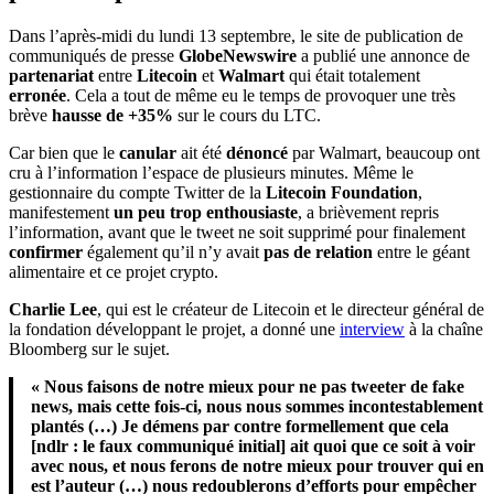
Dans l’après-midi du lundi 13 septembre, le site de publication de
communiqués de presse
GlobeNewswire
a publié une annonce de
partenariat
entre
Litecoin
et
Walmart
qui était totalement
erronée
. Cela a tout de même eu le temps de provoquer une très
brève
hausse de +35%
sur le cours du LTC.
Car bien que le
canular
ait été
dénoncé
par Walmart, beaucoup ont
cru à l’information l’espace de plusieurs minutes. Même le
gestionnaire du compte Twitter de la
Litecoin Foundation
,
manifestement
un peu trop enthousiaste
, a brièvement repris
l’information, avant que le tweet ne soit supprimé pour finalement
confirmer
également qu’il n’y avait
pas de relation
entre le géant
alimentaire et ce projet crypto.
Charlie Lee
, qui est le créateur de Litecoin et le directeur général de
la fondation développant le projet, a donné une
interview
à la chaîne
Bloomberg sur le sujet.
« Nous faisons de notre mieux pour ne pas tweeter de fake
news, mais cette fois-ci, nous nous sommes incontestablement
plantés (…) Je démens par contre formellement que cela
[ndlr : le faux communiqué initial] ait quoi que ce soit à voir
avec nous, et nous ferons de notre mieux pour trouver qui en
est l’auteur (…) nous redoublerons d’efforts pour empêcher