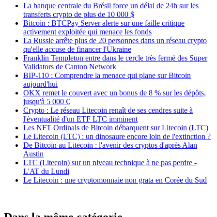
La banque centrale du Brésil force un délai de 24h sur les
transferts crypto de plus de 10 000 $
Bitcoin : BTCPay Server alerte sur une faille critique
activement exploitée qui menace les fonds
La Russie arrête plus de 20 personnes dans un réseau crypto
qu'elle accuse de financer l'Ukraine
Franklin Templeton entre dans le cercle très fermé des Super
Validators de Canton Network
BIP-110 : Comprendre la menace qui plane sur Bitcoin
aujourd'hui
OKX remet le couvert avec un bonus de 8 % sur les dépôts,
jusqu'à 5 000 €
Crypto : Le réseau Litecoin renaît de ses cendres suite à
l'éventualité d'un ETF LTC imminent
Les NFT Ordinals de Bitcoin débarquent sur Litecoin (LTC)
Le Litecoin (LTC) : un dinosaure encore loin de l'extinction ?
De Bitcoin au Litecoin : l'avenir des cryptos d'après Alan
Austin
LTC (Litecoin) sur un niveau technique à ne pas perdre -
L'AT du Lundi
Le Litecoin : une cryptomonnaie non grata en Corée du Sud
Dans la même catégorie