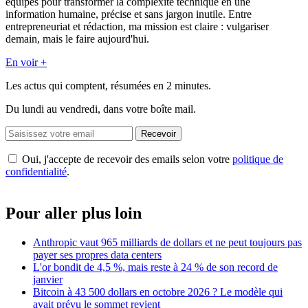
équipes pour transformer la complexité technique en une
information humaine, précise et sans jargon inutile. Entre
entrepreneuriat et rédaction, ma mission est claire : vulgariser
demain, mais le faire aujourd'hui.
En voir +
Les actus qui comptent, résumées
en 2 minutes.
Du lundi au vendredi, dans votre boîte mail.
Recevoir
Oui, j'accepte de recevoir des emails selon votre
politique de
confidentialité
.
Pour aller plus loin
Anthropic vaut 965 milliards de dollars et ne peut toujours pas
payer ses propres data centers
L'or bondit de 4,5 %, mais reste à 24 % de son record de
janvier
Bitcoin à 43 500 dollars en octobre 2026 ? Le modèle qui
avait prévu le sommet revient