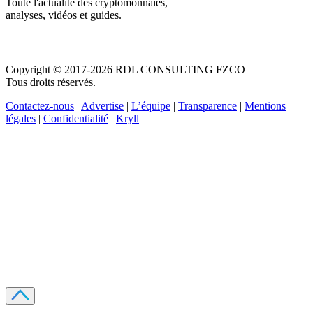
Toute l'actualité des cryptomonnaies,
analyses, vidéos et guides.
Copyright © 2017-2026 RDL CONSULTING FZCO
Tous droits réservés.
Contactez-nous
|
Advertise
|
L’équipe
|
Transparence
|
Mentions
légales
|
Confidentialité
|
Kryll
Recevez votre guide PDF complet de 39 pages
Comment débuter dans les cryptos en 2026
Recevoir
Oui, j'accepte de recevoir des emails selon votre
politique de confidentialité
.