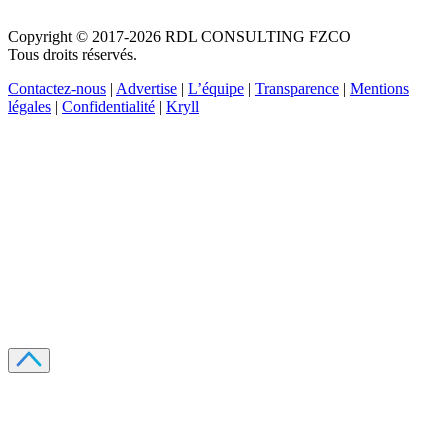
Copyright © 2017-2026 RDL CONSULTING FZCO
Tous droits réservés.
Contactez-nous
|
Advertise
|
L’équipe
|
Transparence
|
Mentions
légales
|
Confidentialité
|
Kryll
Recevez votre guide PDF complet de 39 pages
Comment débuter dans les cryptos en 2026
Recevoir
Oui, j'accepte de recevoir des emails selon votre
politique de confidentialité
.