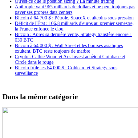
Qu'est-ce que le position sizing ? La minute trading
Anthropic vaut 965 milliards de dollars et ne peut toujours pas
payer ses propres data centers
Bitcoin à 64 700 $ : Pétrole, SpaceX et altcoins sous pression
Déficit de l'État : 106,8 milliards d'euros au premier semestre,
la France enfonce le clou
Bitcoin : Après sa dernière vente, Strategy transfère encore 1
030 BTC
Bitcoin à 64 000 $ : Wall Street et les bourses asiatiques
exultent, BTC reste toujours de marbre
Crypto : Cathie Wood et Ark Invest achètent Coinbase et
Circle dans le rouge
Bitcoin frôle les 64 000 $ : Coldcard et Strategy sous
surveillance
Dans la même catégorie