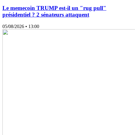
Le memecoin TRUMP est-il un "rug pull"
présidentiel ? 2 sénateurs attaquent
05/08/2026
• 13:00