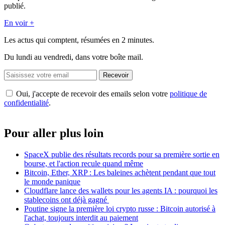
publié.
En voir +
Les actus qui comptent, résumées
en 2 minutes.
Du lundi au vendredi, dans votre boîte mail.
Recevoir
Oui, j'accepte de recevoir des emails selon votre
politique de
confidentialité
.
Pour aller plus loin
SpaceX publie des résultats records pour sa première sortie en
bourse, et l'action recule quand même
Bitcoin, Ether, XRP : Les baleines achètent pendant que tout
le monde panique
Cloudflare lance des wallets pour les agents IA : pourquoi les
stablecoins ont déjà gagné
Poutine signe la première loi crypto russe : Bitcoin autorisé à
l'achat, toujours interdit au paiement