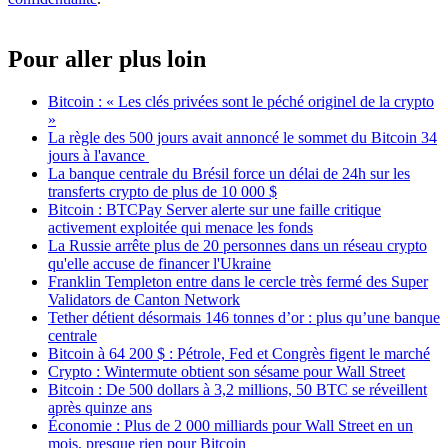
Pour aller plus loin
Bitcoin : « Les clés privées sont le péché originel de la crypto
»
La règle des 500 jours avait annoncé le sommet du Bitcoin 34
jours à l'avance
La banque centrale du Brésil force un délai de 24h sur les
transferts crypto de plus de 10 000 $
Bitcoin : BTCPay Server alerte sur une faille critique
activement exploitée qui menace les fonds
La Russie arrête plus de 20 personnes dans un réseau crypto
qu'elle accuse de financer l'Ukraine
Franklin Templeton entre dans le cercle très fermé des Super
Validators de Canton Network
Tether détient désormais 146 tonnes d’or : plus qu’une banque
centrale
Bitcoin à 64 200 $ : Pétrole, Fed et Congrès figent le marché
Crypto : Wintermute obtient son sésame pour Wall Street
Bitcoin : De 500 dollars à 3,2 millions, 50 BTC se réveillent
après quinze ans
Économie : Plus de 2 000 milliards pour Wall Street en un
mois, presque rien pour Bitcoin