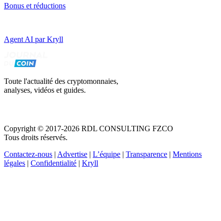
Bonus et réductions
Agent AI par Kryll
Toute l'actualité des cryptomonnaies,
analyses, vidéos et guides.
Copyright © 2017-2026 RDL CONSULTING FZCO
Tous droits réservés.
Contactez-nous
|
Advertise
|
L’équipe
|
Transparence
|
Mentions
légales
|
Confidentialité
|
Kryll
Recevez votre guide PDF complet de 39 pages
Comment débuter dans les cryptos en 2026