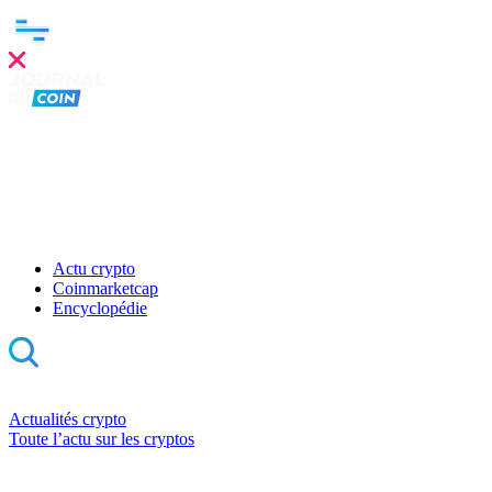
Actu crypto
Coinmarketcap
Encyclopédie
Actualités crypto
Toute l’actu sur les cryptos