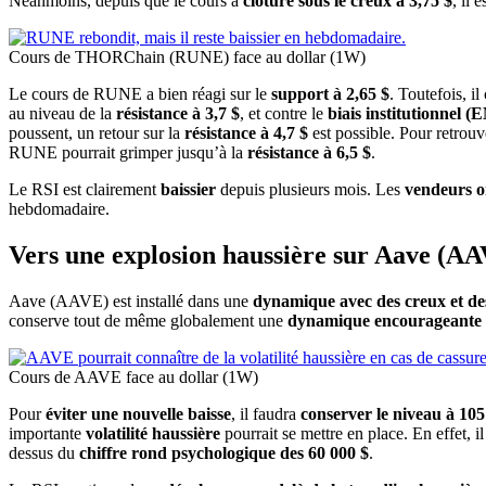
Néanmoins, depuis que le cours a
clôturé sous le creux à 3,75 $
, il e
Cours de THORChain (RUNE) face au dollar (1W)
Le cours de RUNE a bien réagi sur le
support à 2,65 $
. Toutefois, i
au niveau de la
résistance à 3,7 $
, et contre le
biais institutionnel 
poussent, un retour sur la
résistance à 4,7 $
est possible. Pour retro
RUNE pourrait grimper jusqu’à la
résistance à 6,5 $
.
Le RSI est clairement
baissier
depuis plusieurs mois. Les
vendeurs o
hebdomadaire.
Vers une explosion haussière sur Aave (AA
Aave (AAVE) est installé dans une
dynamique avec des creux et d
conserve tout de même globalement une
dynamique encourageante
Cours de AAVE face au dollar (1W)
Pour
éviter une nouvelle baisse
, il faudra
conserver le niveau à 105
importante
volatilité haussière
pourrait se mettre en place. En effet, i
dessus du
chiffre rond psychologique des 60 000 $
.