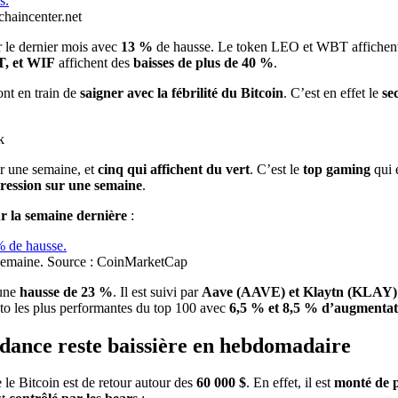
chaincenter.net
r le dernier mois avec
13 %
de hausse. Le token LEO et WBT affichen
, et WIF
affichent des
baisses de plus de 40 %
.
sont en train de
saigner avec la fébrilité du Bitcoin
. C’est en effet le
se
k
r une semaine, et
cinq qui affichent du vert
. C’est le
top gaming
qui 
ression sur une semaine
.
ur la semaine dernière
:
e semaine. Source : CoinMarketCap
une
hausse de 23 %
. Il est suivi par
Aave (AAVE) et Klaytn (KLAY) q
pto les plus performantes du top 100 avec
6,5 % et 8,5 % d’augmentat
ance reste baissière en hebdomadaire
 le Bitcoin est de retour autour des
60 000 $
. En effet, il est
monté de 