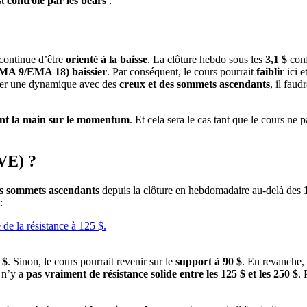
st
contrôlé par les bears
:
l continue d’être
orienté à la baisse
. La clôture hebdo sous les
3,1 $
conf
(EMA 9/EMA 18) baissier
. Par conséquent, le cours pourrait
faiblir
ici 
uver une dynamique avec des
creux et des sommets ascendants
, il fau
nt la main sur le momentum
. Et cela sera le cas tant que le cours ne
VE) ?
es sommets ascendants
depuis la clôture en hebdomadaire au-delà des
:
 $
. Sinon, le cours pourrait revenir sur le
support à 90 $
. En revanche, 
l n’y a
pas vraiment de résistance solide entre les 125 $ et les 250 $
. 