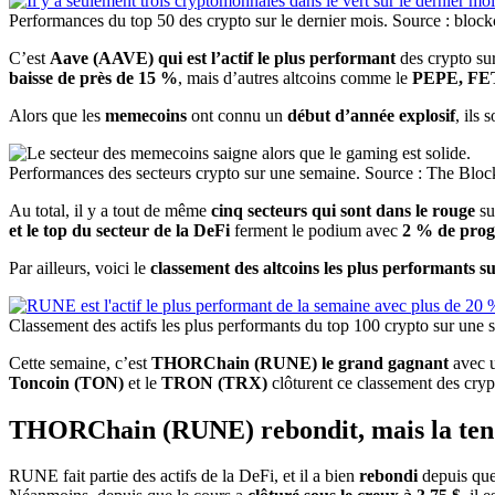
Performances du top 50 des crypto sur le dernier mois. Source : block
C’est
Aave (AAVE) qui est l’actif le plus performant
des crypto su
baisse de près de 15 %
, mais d’autres altcoins comme le
PEPE, FET
Alors que les
memecoins
ont connu un
début d’année explosif
, ils 
Performances des secteurs crypto sur une semaine. Source : The Bloc
Au total, il y a tout de même
cinq secteurs qui sont dans le rouge
su
et le top du secteur de la DeFi
ferment le podium avec
2 % de prog
Par ailleurs, voici le
classement des altcoins les plus performants s
Classement des actifs les plus performants du top 100 crypto sur un
Cette semaine, c’est
THORChain (RUNE) le grand gagnant
avec 
Toncoin (TON)
et le
TRON (TRX)
clôturent ce classement des cry
THORChain (RUNE) rebondit, mais la tend
RUNE fait partie des actifs de la DeFi, et il a bien
rebondi
depuis que