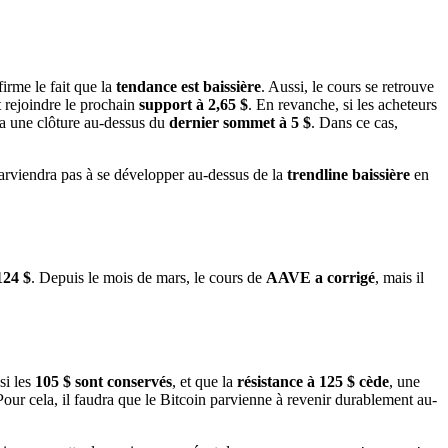
irme le fait que la
tendance est baissière
. Aussi, le cours se retrouve
et rejoindre le prochain
support à 2,65 $
. En revanche, si les acheteurs
dra une clôture au-dessus du
dernier sommet à 5 $
. Dans ce cas,
 parviendra pas à se développer au-dessus de la
trendline baissière
en
124 $
. Depuis le mois de mars, le cours de
AAVE a corrigé
, mais il
si les
105 $ sont conservés
, et que la
résistance à 125 $ cède
, une
Pour cela, il faudra que le Bitcoin parvienne à revenir durablement au-