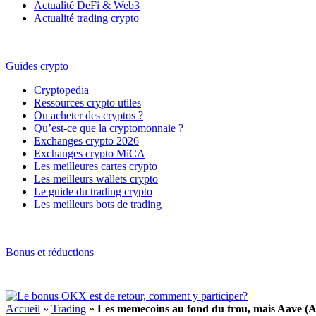
Actualité DeFi & Web3
Actualité trading crypto
Guides crypto
Cryptopedia
Ressources crypto utiles
Ou acheter des cryptos ?
Qu’est-ce que la cryptomonnaie ?
Exchanges crypto 2026
Exchanges crypto MiCA
Les meilleures cartes crypto
Les meilleurs wallets crypto
Le guide du trading crypto
Les meilleurs bots de trading
Bonus et réductions
Accueil
»
Trading
»
Les memecoins au fond du trou, mais Aave (A