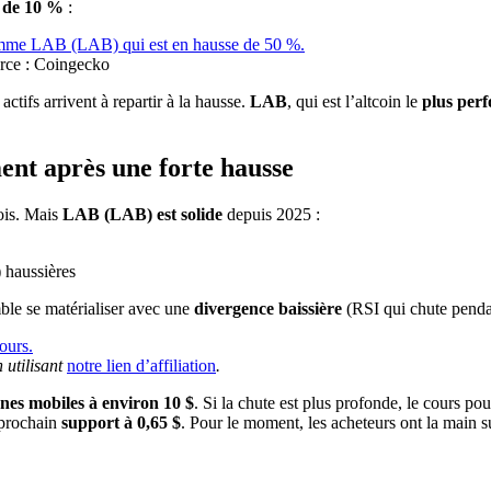
s de 10 %
:
urce : Coingecko
 actifs arrivent à repartir à la hausse.
LAB
, qui est l’altcoin le
plus per
nt après une forte hausse
ois. Mais
LAB (LAB) est solide
depuis 2025 :
haussières
le se matérialiser avec une
divergence baissière
(RSI qui chute pendan
 utilisant
notre lien d’affiliation
.
es mobiles à environ 10 $
. Si la chute est plus profonde, le cours pou
e prochain
support à 0,65 $
. Pour le moment, les acheteurs ont la main su