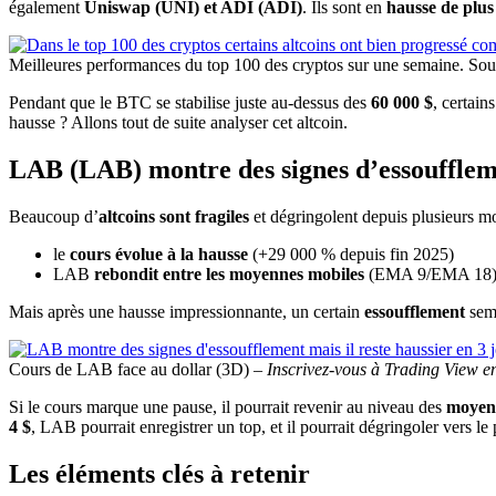
également
Uniswap (UNI) et ADI (ADI)
. Ils sont en
hausse de plu
Meilleures performances du top 100 des cryptos sur une semaine. So
Pendant que le BTC se stabilise juste au-dessus des
60 000 $
, certains
hausse ? Allons tout de suite analyser cet altcoin.
LAB (LAB) montre des signes d’essouffleme
Beaucoup d’
altcoins sont fragiles
et dégringolent depuis plusieurs m
le
cours évolue à la hausse
(+29 000 % depuis fin 2025)
LAB
rebondit entre les moyennes mobiles
(EMA 9/EMA 18) 
Mais après une hausse impressionnante, un certain
essoufflement
semb
Cours de LAB face au dollar (3D) –
Inscrivez-vous à Trading View en
Si le cours marque une pause, il pourrait revenir au niveau des
moyenn
4 $
, LAB pourrait enregistrer un top, et il pourrait dégringoler vers l
Les éléments clés à retenir