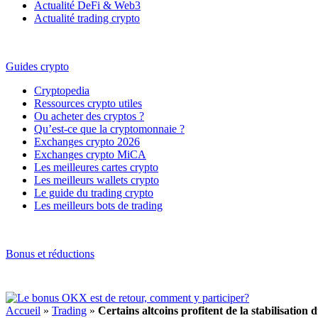
Actualité DeFi & Web3
Actualité trading crypto
Guides crypto
Cryptopedia
Ressources crypto utiles
Ou acheter des cryptos ?
Qu’est-ce que la cryptomonnaie ?
Exchanges crypto 2026
Exchanges crypto MiCA
Les meilleures cartes crypto
Les meilleurs wallets crypto
Le guide du trading crypto
Les meilleurs bots de trading
Bonus et réductions
Accueil
»
Trading
»
Certains altcoins profitent de la stabilisation 