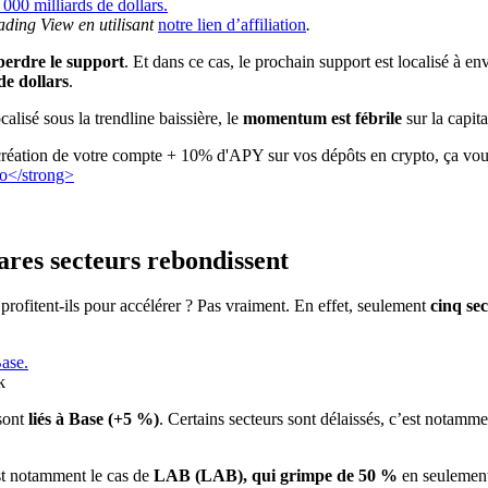
ading View en utilisant
notre lien d’affiliation
.
perdre le support
. Et dans ce cas, le prochain support est localisé à e
de dollars
.
calisé sous la trendline baissière, le
momentum est fébrile
sur la capita
création de votre compte + 10% d'APY sur vos dépôts en crypto, ça vous
ares secteurs rebondissent
n profitent-ils pour accélérer ? Pas vraiment. En effet, seulement
cinq se
k
sont
liés à Base (+5 %)
. Certains secteurs sont délaissés, c’est notammen
est notamment le cas de
LAB (LAB), qui grimpe de 50 %
en seulement