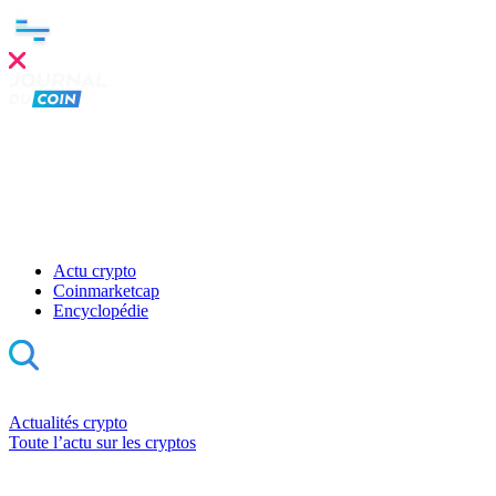
Actu crypto
Coinmarketcap
Encyclopédie
Actualités crypto
Toute l’actu sur les cryptos