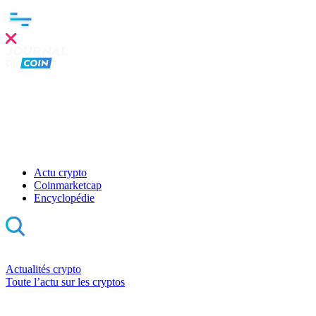
Actu crypto
Coinmarketcap
Encyclopédie
Actualités crypto
Toute l’actu sur les cryptos