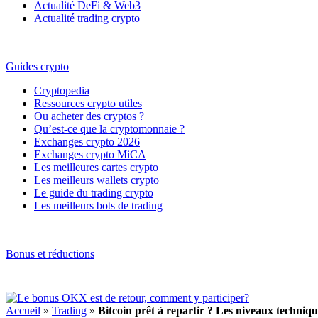
Actualité DeFi & Web3
Actualité trading crypto
Guides crypto
Cryptopedia
Ressources crypto utiles
Ou acheter des cryptos ?
Qu’est-ce que la cryptomonnaie ?
Exchanges crypto 2026
Exchanges crypto MiCA
Les meilleures cartes crypto
Les meilleurs wallets crypto
Le guide du trading crypto
Les meilleurs bots de trading
Bonus et réductions
Accueil
»
Trading
»
Bitcoin prêt à repartir ? Les niveaux technique