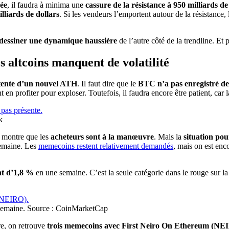
née
, il faudra à minima une
cassure de la résistance à 950 milliards de
illiards de dollars
. Si les vendeurs l’emportent autour de la résistance,
 dessiner une dynamique haussière
de l’autre côté de la trendline. Et p
s altcoins manquent de volatilité
ttente d’un nouvel ATH
. Il faut dire que le
BTC n’a pas enregistré de
t en profiter pour exploser. Toutefois, il faudra encore être patient, car 
k
 montre que les
acheteurs sont à la manœuvre
. Mais la
situation po
semaine. Les
memecoins restent relativement demandés
, mais on est enc
nt d’1,8 %
en une semaine. C’est la seule catégorie dans le rouge sur l
e semaine. Source : CoinMarketCap
re, on retrouve
trois memecoins avec First Neiro On Ethereum (N