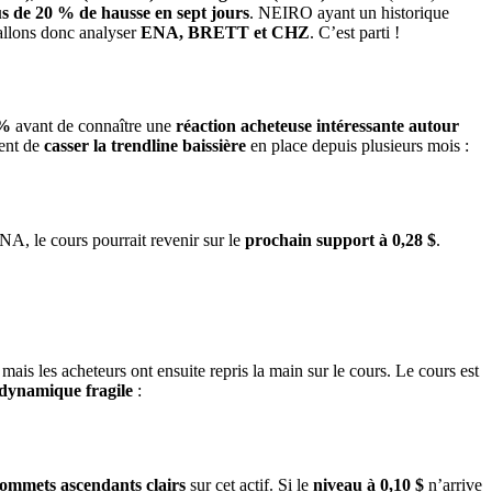
lus de 20 % de hausse en sept jours
. NEIRO ayant un historique
 allons donc analyser
ENA, BRETT et CHZ
. C’est parti !
 %
avant de connaître une
réaction acheteuse intéressante autour
ment de
casser la trendline baissière
en place depuis plusieurs mois :
ENA, le cours pourrait revenir sur le
prochain support à 0,28 $
.
 mais les acheteurs ont ensuite repris la main sur le cours. Le cours est
dynamique fragile
:
sommets ascendants clairs
sur cet actif. Si le
niveau à 0,10 $
n’arrive