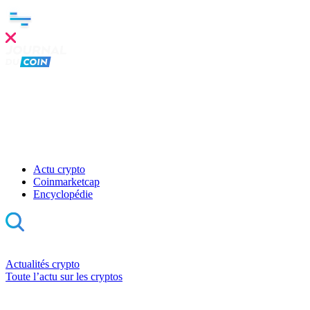
Actu crypto
Coinmarketcap
Encyclopédie
Actualités crypto
Toute l’actu sur les cryptos