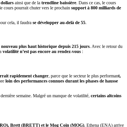
 dollars
ainsi que de la
trendline baissière
. Dans ce cas, le cours
 le cours pourrait chuter vers le prochain
support à 800 milliards de
our cela, il faudra
se développer au-delà de 55
.
 nouveau plus haut historique depuis 215 jours
. Avec le retour du
la
volatilité n’est pas encore au rendez-vous
:
urrait rapidement changer
, parce que le secteur le plus performan
t,
ore
loin des performances connues durant les phases de hausse
a dernière semaine. Malgré un manque de volatilité,
certains altcoins
EIRO), Brett (BRETT) et le Mog Coin (MOG)
. Ethena (ENA) arrive