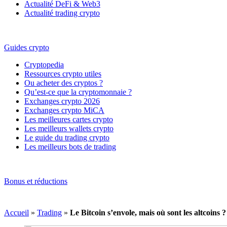
Actualité DeFi & Web3
Actualité trading crypto
Guides crypto
Cryptopedia
Ressources crypto utiles
Ou acheter des cryptos ?
Qu’est-ce que la cryptomonnaie ?
Exchanges crypto 2026
Exchanges crypto MiCA
Les meilleures cartes crypto
Les meilleurs wallets crypto
Le guide du trading crypto
Les meilleurs bots de trading
Bonus et réductions
Accueil
»
Trading
»
Le Bitcoin s’envole, mais où sont les altcoins ?