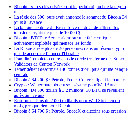
Bitcoin : « Les clés privées sont le péché originel de la crypto
»
La règle des 500 jours avait annoncé le sommet du Bitcoin 34
jours à l'avance
La banque centrale du Brésil force un délai de 24h sur les
transferts crypto de plus de 10 000 $
Bitcoin : BTCPay Server alerte sur une faille critique
activement exploitée qui menace les fonds
La Russie arrête plus de 20 personnes dans un réseau crypto
qu'elle accuse de financer l'Ukraine
Franklin Templeton entre dans le cercle très fermé des Super
Validators de Canton Network
Tether détient désormais 146 tonnes d’or : plus qu’une banque
centrale
Bitcoin à 64 200 $ : Pétrole, Fed et Congrès figent le marché
Crypto : Wintermute obtient son sésame pour Wall Street
Bitcoin : De 500 dollars à 3,2 millions, 50 BTC se réveillent
après quinze ans
Économie : Plus de 2 000 milliards pour Wall Street en un
mois, presque rien pour Bitcoin
Bitcoin à 64 700 $ : Pétrole, SpaceX et altcoins sous pression