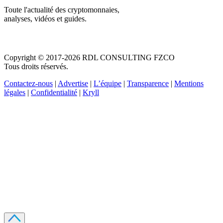
Toute l'actualité des cryptomonnaies,
analyses, vidéos et guides.
Copyright © 2017-2026 RDL CONSULTING FZCO
Tous droits réservés.
Contactez-nous
|
Advertise
|
L’équipe
|
Transparence
|
Mentions
légales
|
Confidentialité
|
Kryll
Recevez votre guide PDF complet de 39 pages
Comment débuter dans les cryptos en 2026
Recevoir
Oui, j'accepte de recevoir des emails selon votre
politique de confidentialité
.