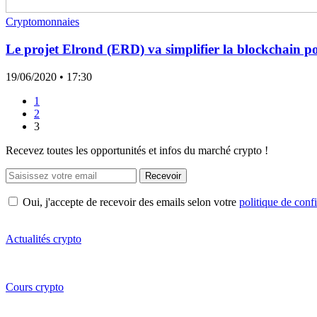
Cryptomonnaies
Le projet Elrond (ERD) va simplifier la blockchain p
19/06/2020
• 17:30
1
2
3
Recevez toutes les opportunités et infos du marché crypto !
Recevoir
Oui, j'accepte de recevoir des emails selon votre
politique de confi
Actualités crypto
Cours crypto