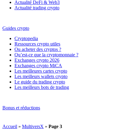
Actualité DeFi & Web3
Actualité trading crypto
Guides crypto
Cryptopedia
Ressources crypto utiles
Ou acheter des cryptos ?
Qu’est-ce que la cryptomonnaie ?
Exchanges crypto 2026
Exchanges crypto MiCA
Les meilleures cartes crypto
Les meilleurs wallets crypto
Le guide du trading crypto
Les meilleurs bots de trading
Bonus et réductions
Accueil
»
MultiversX
»
Page 3