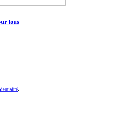
our tous
dentialité
.