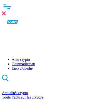
Actu crypto
Coinmarketcap
Encyclopédie
Actualités crypto
Toute l’actu sur les cryptos