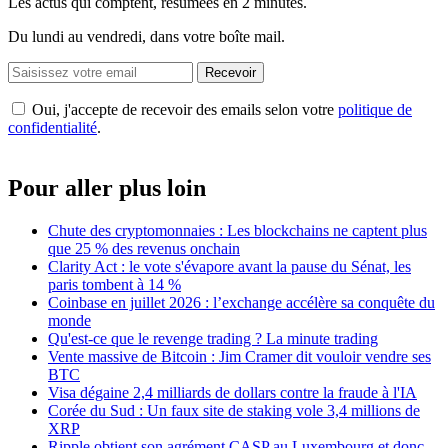
Les actus qui comptent, résumées
en 2 minutes.
Du lundi au vendredi, dans votre boîte mail.
Recevoir
Oui, j'accepte de recevoir des emails selon votre
politique de
confidentialité
.
Pour aller plus loin
Chute des cryptomonnaies : Les blockchains ne captent plus
que 25 % des revenus onchain
Clarity Act : le vote s'évapore avant la pause du Sénat, les
paris tombent à 14 %
Coinbase en juillet 2026 : l’exchange accélère sa conquête du
monde
Qu'est-ce que le revenge trading ? La minute trading
Vente massive de Bitcoin : Jim Cramer dit vouloir vendre ses
BTC
Visa dégaine 2,4 milliards de dollars contre la fraude à l'IA
Corée du Sud : Un faux site de staking vole 3,4 millions de
XRP
Ripple obtient son agrément CASP au Luxembourg et donc,