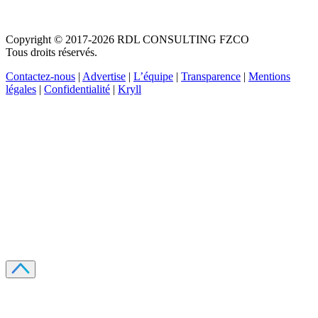
Copyright © 2017-2026 RDL CONSULTING FZCO
Tous droits réservés.
Contactez-nous
|
Advertise
|
L’équipe
|
Transparence
|
Mentions
légales
|
Confidentialité
|
Kryll
Recevez votre guide PDF complet de 39 pages
Comment débuter dans les cryptos en 2026
Recevoir
Oui, j'accepte de recevoir des emails selon votre
politique de confidentialité
.