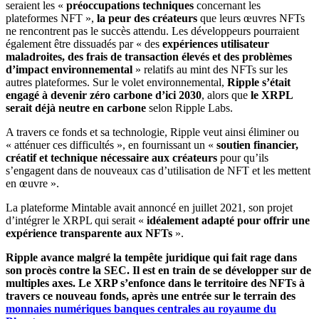
seraient les «
préoccupations techniques
concernant les
plateformes NFT »,
la peur des créateurs
que leurs œuvres NFTs
ne rencontrent pas le succès attendu. Les développeurs pourraient
également être dissuadés par « des
expériences utilisateur
maladroites, des frais de transaction élevés et des problèmes
d’impact environnemental
» relatifs au mint des NFTs sur les
autres plateformes. Sur le volet environnemental,
Ripple s’était
engagé à devenir zéro carbone d’ici 2030
, alors que
le XRPL
serait déjà neutre en carbone
selon Ripple Labs.
A travers ce fonds et sa technologie, Ripple veut ainsi éliminer ou
« atténuer ces difficultés », en fournissant un «
soutien financier,
créatif et technique nécessaire aux créateurs
pour qu’ils
s’engagent dans de nouveaux cas d’utilisation de NFT et les mettent
en œuvre ».
La plateforme Mintable avait annoncé en juillet 2021, son projet
d’intégrer le XRPL qui serait «
idéalement adapté pour offrir une
expérience transparente aux NFTs
».
Ripple avance malgré la tempête juridique qui fait rage dans
son procès contre la SEC. Il est en train de se développer sur de
multiples axes. Le XRP s’enfonce dans le territoire des NFTs à
travers ce nouveau fonds, après une entrée sur le terrain des
monnaies numériques banques centrales au royaume du