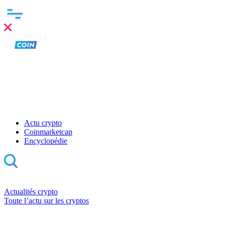
Actu crypto
Coinmarketcap
Encyclopédie
Actualités crypto
Toute l’actu sur les cryptos