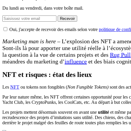
Du lundi au vendredi, dans votre boîte mail.
Recevoir
Oui, j'accepte de recevoir des emails selon votre
politique de confi
Marketing man is here
– L’explosion des NFT a amené 
Sont-ils là pour apporter une utilité réelle à l’écosy
la question à la vue de certains projets et des
Rug Pull
méandres du marketing d’
influence
et des biais cognit
NFT et risques : état des lieux
Les
NFT
ou tokens non fongibles (
Non Fungible Tokens)
sont des ac
Par leur nature même, les NFT offrent certaines opportunité pour les c
Yacht Club, les CryptoPunks, les CoolCats, etc. Au départ à but collec
Les projets mettent désormais souvent en avant une
utilité
et même par
recrudescence des projets d’imitations sans utilité. Des chiens, des ch
derrière le projet malgré des feuilles de route toutes plus remplies les 