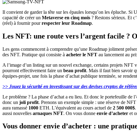
Il convient de garder la tête sur les épaules lorsqu’on les épluche. Si 
capacité de créer un
Metaverse en cinq mois
? Restons sérieux. Et c’
(réel) à fournir pour
respecter leur Roadmap
.
Les NFT: une route vers l’argent facile ? 
Les gens commencent à comprendre qu’une Roadmap joliment présen
des NFT. Pratique qui consiste à
acheter le NFT
au lancement au prix
A l’image d’un listing sur un nouvel exchange, certains projets NFT v
pourront effectivement faire un
beau profit
. Mais il faut bien savoir 
équipes-projet, une fois la phase d’achat publique terminée, se rende
>> Jouez la sécurité en investissant sur des devises cryptos de référ
Le problème ? La phase d’achat a eu lieu. Et donc le portefeuille de l’
donc un
joli profit
. Prenons un exemple simple : une réserve de NFT
aura ramassé
1000
ETH. L’équivalent au cours actuel de
2 500 000$
.
aussi nouvelles
arnaques NFT
. On vous donne
envie d’acheter
et o
Vous donner envie d’acheter : une pratique