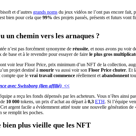
Ubisoft et d’autres
grands noms
du jeux vidéos ne l’ont pas encore fait,
est bien pour cela que
99%
des projets passés, présents et futurs vont f
Ou un chemin vers les arnaques ?
tée n’est pas forcément synonyme de
réussite
, et nous avons pu voir d
 de base et à le revendre pour essayer de faire
le plus gros multiplicat
ont voir leur Floor Price, prix minimum d’un NFT de la collection, augm
qu’un projet destiné à
mourir
va aussi voir son
Floor Price chuter
. Et 
nt compte que le
vrai travail commence
réellement et
abandonnent
tou
ence avec Swissborg (lien affilié) <<
équipe a reçu les fonds dépensés par les acheteurs. Vous n’êtes ainsi pa
 de
10 000
tokens, un prix d’achat au départ à
0,3
ETH
. Si l’équipe ven
 Cet argent facile a évidemment attiré toute une nouvelle génération de 
n se remplit les poches.
 bien plus vieille que les NFT