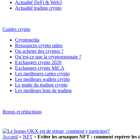
Actualité DeFi & Web3
Actualité trading crypto
Guides crypto
Cryptopedia
Ressources crypto utiles
Ou acheter des cryptos ?
Qu’est-ce que la cryptomonnaie ?
Exchanges crypto 2026
Exchanges crypto MiCA
Les meilleures cartes crypto
Les meilleurs wallets crypto
Le guide du trading crypto
Les meilleurs bots de trading
Bonus et réductions
Accueil
»
NFT
»
Eviter les arnaques NFT : comment repérer les