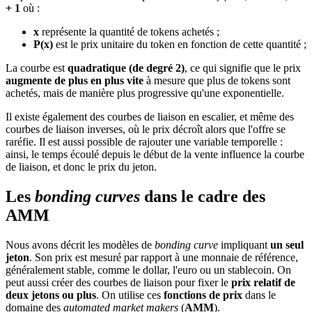
+ 1
où :
x
représente la quantité de tokens achetés ;
P(x)
est le prix unitaire du token en fonction de cette quantité ;
La courbe est
quadratique (de degré 2)
, ce qui signifie que le prix
augmente de plus en plus vite
à mesure que plus de tokens sont
achetés, mais de manière plus progressive qu'une exponentielle.
Il existe également des courbes de liaison en escalier, et même des
courbes de liaison inverses, où le prix décroît alors que l'offre se
raréfie. Il est aussi possible de rajouter une variable temporelle :
ainsi, le temps écoulé depuis le début de la vente influence la courbe
de liaison, et donc le prix du jeton.
Les
bonding curves
dans le cadre des
AMM
Nous avons décrit les modèles de
bonding curve
impliquant
un seul
jeton
. Son prix est mesuré par rapport à une monnaie de référence,
généralement stable, comme le dollar, l'euro ou un stablecoin. On
peut aussi créer des courbes de liaison pour fixer le
prix relatif de
deux jetons ou plus
. On utilise ces
fonctions de prix
dans le
domaine des
automated market makers
(
AMM
).