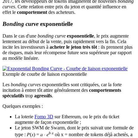
2017, les développeurs de tokens imaginèrent de nouvelles
bonding
curves
. Cette relation entre prix du jeton et quantité influence en
effet le
comportement
des acheteurs.
Bonding curve
exponentielle
Dans le cas d'une
bonding curve
exponentielle
, le prix augmente
lentement au début de la vente, puis rapidement vers la fin. Cela
incite les investisseurs à
acheter le jeton très tôt
: ils prennent plus
de risques, mais leur récompense future sera supérieure par rapport
au modèle linéaire.
Exemple de courbe de liaison exponentielle
Les
bonding curves
exponentielles sont critiquées, car la forte
incitation à entrer tôt attire généralement des
comportements
spéculatifs
trop
agressifs
.
Quelques exemples :
La loterie
Fomo 3D
sur Ethereum, ou le prix du ticket
augmente de façon exponentielle ;
Le jeton SWM de Swarm, dont le prix suivait une formule de
𝑏⋅𝑥
type : 𝑃(𝑥) = 𝑎 ⋅ 𝑒
où x = nombre de tokens déjà achetés, a