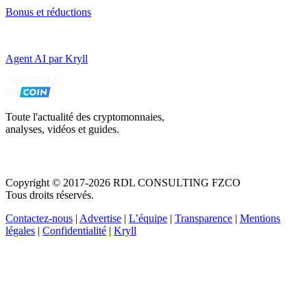
Bonus et réductions
Agent AI par Kryll
Toute l'actualité des cryptomonnaies,
analyses, vidéos et guides.
Copyright © 2017-2026 RDL CONSULTING FZCO
Tous droits réservés.
Contactez-nous
|
Advertise
|
L’équipe
|
Transparence
|
Mentions
légales
|
Confidentialité
|
Kryll
Recevez votre guide PDF complet de 39 pages
Comment débuter dans les cryptos en 2026