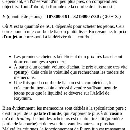
Cependant, en l'observant d'un peu plus près, on comprend ses
objectifs. Tout d'abord, la formule de la courbe de liaison est :
Y
(quantité de jetons)
= 1073000191 - 32190005730 / ( 30 + X )
Où X est la quantité de SOL dépensés pour acheter les jetons. Cela
correspond à une courbe de liaison plutôt lisse. En revanche, le
prix
d'un jeton
correspond à la
dérivée
de la courbe :
Les premiers acheteurs bénéficient d'un prix très bas et sont
donc encouragés à spéculer ;
À partir d'un certain volume d'achat, le prix augmente très vite
(
pump
). Cela crée la volatilité que recherchent les traders de
memecoins.
Une fois que la courbe de liaison est « complétée », le
créateur du memecoin a réussi à vendre suffisamment de
jetons pour que la liquidité se déverse sur l'AMM de
Raydium.
Bien évidemment, les memecoins sont dédiés à la spéculation pure :
c'est un jeu de la
patate chaude
, qui s'apparente plus à du
casino
qu'à du
trading
. Le but des acheteurs est d'entrer très tôt (première
partie de la courbe) et de revendre avant les autres au plus haut.
Malgré les critiques, le fonctionnement de Pump.fun est transparent,