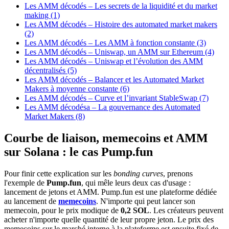
Les AMM décodés – Les secrets de la liquidité et du market
making (1)
Les AMM décodés – Histoire des automated market makers
(2)
Les AMM décodés – Les AMM à fonction constante (3)
Les AMM décodés – Uniswap, un AMM sur Ethereum (4)
Les AMM décodés – Uniswap et l’évolution des AMM
décentralisés (5)
Les AMM décodés – Balancer et les Automated Market
Makers à moyenne constante (6)
Les AMM décodés – Curve et l’invariant StableSwap (7)
Les AMM décodésa – La gouvernance des Automated
Market Makers (8)
Courbe de liaison, memecoins et AMM
sur Solana : le cas Pump.fun
Pour finir cette explication sur les
bonding curves
, prenons
l'exemple de
Pump.fun
, qui mêle leurs deux cas d'usage :
lancement de jetons et AMM. Pump.fun est une plateforme dédiée
au lancement de
memecoins
. N'importe qui peut lancer son
memecoin, pour le prix modique de
0,2 SOL
. Les créateurs peuvent
acheter n'importe quelle quantité de leur propre jeton. Le prix des
memecoins sur le marché interne à la plateforme est ensuite fixé de