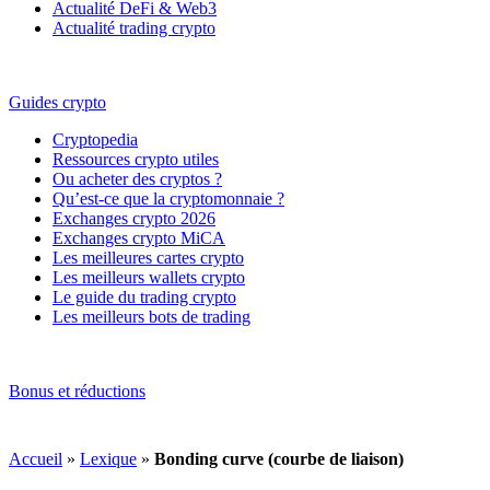
Actualité DeFi & Web3
Actualité trading crypto
Guides crypto
Cryptopedia
Ressources crypto utiles
Ou acheter des cryptos ?
Qu’est-ce que la cryptomonnaie ?
Exchanges crypto 2026
Exchanges crypto MiCA
Les meilleures cartes crypto
Les meilleurs wallets crypto
Le guide du trading crypto
Les meilleurs bots de trading
Bonus et réductions
Accueil
»
Lexique
»
Bonding curve (courbe de liaison)