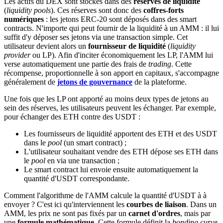
Les actifs du DEX sont stockés dans des
réserves de liquidité
(
liquidity pools
). Ces réserves sont donc des
coffres-forts
numériques
: les jetons ERC-20 sont déposés dans des smart
contracts. N'importe qui peut fournir de la liquidité à un AMM : il lui
suffit d'y déposer ses jetons via une transaction simple. Cet
utilisateur devient alors un
fournisseur de liquidité
(
liquidity
provider
ou LP). Afin d'inciter économiquement les LP, l'AMM lui
verse automatiquement une partie des frais de
trading
. Cette
récompense, proportionnelle à son apport en capitaux, s'accompagne
généralement de
jetons de gouvernance
de la plateforme.
Une fois que les LP ont apporté au moins deux types de jetons au
sein des réserves, les utilisateurs peuvent les échanger. Par exemple,
pour échanger des ETH contre des USDT :
Les fournisseurs de liquidité apportent des ETH et des USDT
dans le
pool
(un smart contract) ;
L'utilisateur souhaitant vendre des ETH dépose ses ETH dans
le
pool
en via une transaction ;
Le smart contract lui envoie ensuite automatiquement la
quantité d'USDT correspondante.
Comment l'algorithme de l'AMM calcule la quantité d'USDT à à
envoyer ? C'est ici qu'interviennent les
courbes de liaison
. Dans un
AMM, les prix ne sont pas fixés par un
carnet d'ordres
, mais par
une
formule mathématique
. Cette formule définit la
bonding curve