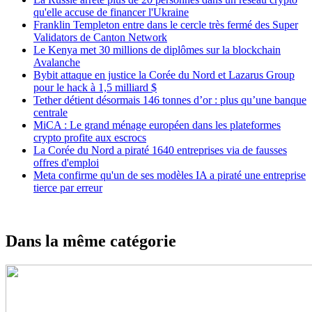
qu'elle accuse de financer l'Ukraine
Franklin Templeton entre dans le cercle très fermé des Super
Validators de Canton Network
Le Kenya met 30 millions de diplômes sur la blockchain
Avalanche
Bybit attaque en justice la Corée du Nord et Lazarus Group
pour le hack à 1,5 milliard $
Tether détient désormais 146 tonnes d’or : plus qu’une banque
centrale
MiCA : Le grand ménage européen dans les plateformes
crypto profite aux escrocs
La Corée du Nord a piraté 1640 entreprises via de fausses
offres d'emploi
Meta confirme qu'un de ses modèles IA a piraté une entreprise
tierce par erreur
Dans la même catégorie