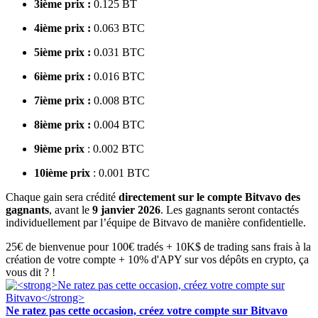
3ième prix :
0.125 BT
4ième prix :
0.063 BTC
5ième prix :
0.031 BTC
6ième prix :
0.016 BTC
7ième prix :
0.008 BTC
8ième prix :
0.004 BTC
9ième prix
: 0.002 BTC
10ième prix
: 0.001 BTC
Chaque gain sera crédité
directement sur le compte Bitvavo des
gagnants
, avant le
9 janvier 2026
. Les gagnants seront contactés
individuellement par l’équipe de Bitvavo de manière confidentielle.
25€ de bienvenue pour 100€ tradés + 10K$ de trading sans frais à la
création de votre compte + 10% d'APY sur vos dépôts en crypto, ça
vous dit ? !
Ne ratez pas cette occasion, créez votre compte sur Bitvavo