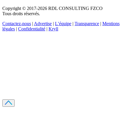
Copyright © 2017-2026 RDL CONSULTING FZCO
Tous droits réservés.
Contactez-nous
|
Advertise
|
L’équipe
|
Transparence
|
Mentions
légales
|
Confidentialité
|
Kryll
Recevez votre guide PDF complet de 39 pages
Comment débuter dans les cryptos en 2026
Recevoir
Oui, j'accepte de recevoir des emails selon votre
politique de confidentialité
.