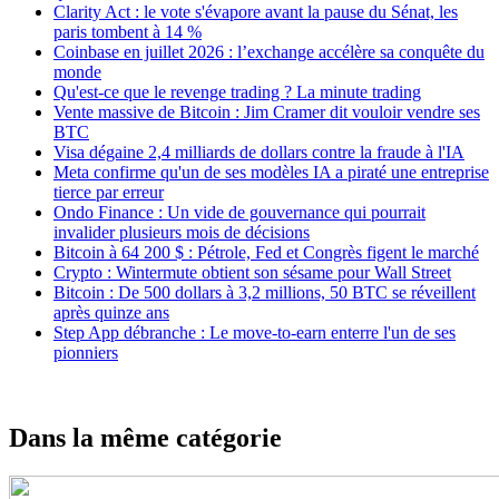
Clarity Act : le vote s'évapore avant la pause du Sénat, les
paris tombent à 14 %
Coinbase en juillet 2026 : l’exchange accélère sa conquête du
monde
Qu'est-ce que le revenge trading ? La minute trading
Vente massive de Bitcoin : Jim Cramer dit vouloir vendre ses
BTC
Visa dégaine 2,4 milliards de dollars contre la fraude à l'IA
Meta confirme qu'un de ses modèles IA a piraté une entreprise
tierce par erreur
Ondo Finance : Un vide de gouvernance qui pourrait
invalider plusieurs mois de décisions
Bitcoin à 64 200 $ : Pétrole, Fed et Congrès figent le marché
Crypto : Wintermute obtient son sésame pour Wall Street
Bitcoin : De 500 dollars à 3,2 millions, 50 BTC se réveillent
après quinze ans
Step App débranche : Le move-to-earn enterre l'un de ses
pionniers
Dans la même catégorie