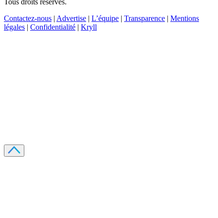
Tous droits réservés.
Contactez-nous
|
Advertise
|
L’équipe
|
Transparence
|
Mentions
légales
|
Confidentialité
|
Kryll
Recevez votre guide PDF complet de 39 pages
Comment débuter dans les cryptos en 2026
Recevoir
Oui, j'accepte de recevoir des emails selon votre
politique de confidentialité
.