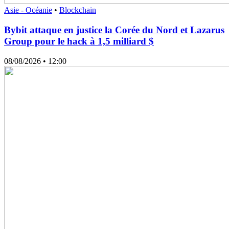
Asie - Océanie
•
Blockchain
Bybit attaque en justice la Corée du Nord et Lazarus
Group pour le hack à 1,5 milliard $
08/08/2026
• 12:00