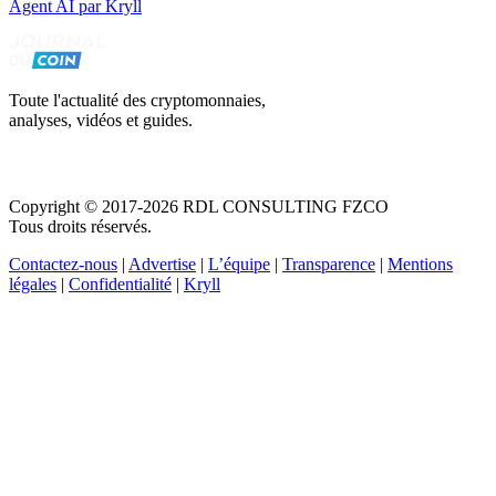
Agent AI par Kryll
Toute l'actualité des cryptomonnaies,
analyses, vidéos et guides.
Copyright © 2017-2026 RDL CONSULTING FZCO
Tous droits réservés.
Contactez-nous
|
Advertise
|
L’équipe
|
Transparence
|
Mentions
légales
|
Confidentialité
|
Kryll
Recevez votre guide PDF complet de 39 pages
Comment débuter dans les cryptos en 2026
Recevoir
Oui, j'accepte de recevoir des emails selon votre
politique de confidentialité
.