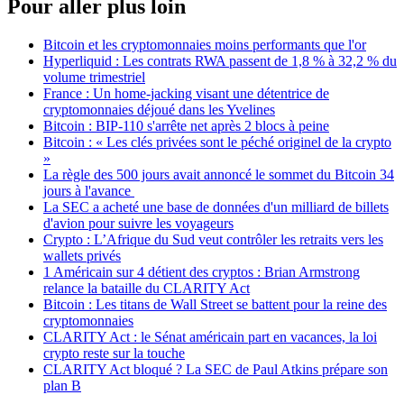
Pour aller plus loin
Bitcoin et les cryptomonnaies moins performants que l'or
Hyperliquid : Les contrats RWA passent de 1,8 % à 32,2 % du
volume trimestriel
France : Un home-jacking visant une détentrice de
cryptomonnaies déjoué dans les Yvelines
Bitcoin : BIP-110 s'arrête net après 2 blocs à peine
Bitcoin : « Les clés privées sont le péché originel de la crypto
»
La règle des 500 jours avait annoncé le sommet du Bitcoin 34
jours à l'avance
La SEC a acheté une base de données d'un milliard de billets
d'avion pour suivre les voyageurs
Crypto : L’Afrique du Sud veut contrôler les retraits vers les
wallets privés
1 Américain sur 4 détient des cryptos : Brian Armstrong
relance la bataille du CLARITY Act
Bitcoin : Les titans de Wall Street se battent pour la reine des
cryptomonnaies
CLARITY Act : le Sénat américain part en vacances, la loi
crypto reste sur la touche
CLARITY Act bloqué ? La SEC de Paul Atkins prépare son
plan B