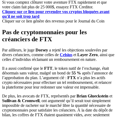
Si vous comptez clôturer votre aventure FTX rapidement et que
votre claim fait plus de 25 000$, essayez FTX Creditor.
Cliquez sur ce lien pour revendre vos cryptos bloquées avant
qu'il ne soit trop tard
Cliquer sur ce lien génère des revenus pour le Journal du Coin
Pas de cryptomonnaies pour les
créanciers de FTX
Par aillleurs, le juge
Dorsey
a rejeté les objections soulevées par
divers créanciers, comme celles de
Celsius
et
Layer Zero
, ainsi que
celles d’individus réclamant un remboursement en nature.
Il a aussi confirmé que le
FTT
, le token natif de l’exchange, était
désormais sans valeur, malgré un bond de
55 %
après l’annonce de
l’approbation du plan. L’argument clé :
FTX
n’a plus les actifs
crypto nécessaires pour effectuer un tel remboursement, et relancer
la plateforme pour leur redonner une valeur est impensable.
De plus, les avocats de FTX, représentés par
Brian Glueckstein
et
Sullivan & Cromwell
, ont argumenté qu’il serait tout simplement
impossible de racheter sur le marché libre la quantité nécessaire de
cryptomonnaies pour satisfaire les créanciers. À la date du dépôt de
bilan, les coffres de FTX étaient quasiment vides, avec seulement