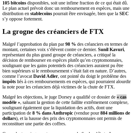
105 bitcoins
disponibles, soit une infime fraction de ce qui était dû.
Le plan actuel prévoit donc un remboursement en espèces, mais une
distribution en
stablecoins
pourrait être envisagée, bien que la
SEC
s’y oppose fortement.
La grogne des créanciers de FTX
Malgré l’approbation du plan par
98 %
des créanciers en termes de
montant, certaines voix s’élèvent contre ce dernier.
Sunil Kavuri
,
représentant du plus grand groupe de créanciers, a critiqué la
décision de rembourser en espèces plutôt qu’en cryptomonnaies,
soulignant que les gains potentiels des créanciers auraient pu être
bien supérieurs si le remboursement s’était fait en nature. D’autres,
comme l’avocat
David Adler
, ont pointé du doigt le problème des
impôts
liés à ces remboursements en espèces, qui pourraient alourdir
la note pour les créanciers déjà victimes de la chute de FTX.
Malgré les objections, le juge Dorsey a qualifié ce dossier de
« cas
modèle »
, saluant la gestion de cette faillite extrêmement complexe,
soulignant également que la liquidation des actifs, dont une
participation de
8 % dans Anthropic
(vendue pour
884 millions de
dollars
), et la hausse des prix des cryptomonnaies ont permis de
reconstituer une partie des coffres.