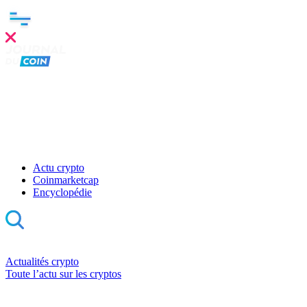
Actu crypto
Coinmarketcap
Encyclopédie
Actualités crypto
Toute l’actu sur les cryptos