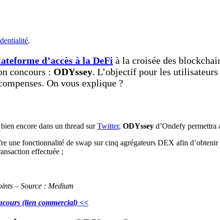
dentialité
.
lateforme d’accès à la DeFi
à la croisée des blockchain
son concours :
ODYssey
. L’objectif pour les utilisateu
écompenses. On vous explique ?
 bien encore dans un thread sur
Twitter
,
ODYssey
d’Ondefy permettra a
fre une fonctionnalité de swap sur cinq agrégateurs DEX afin d’obtenir l
ansaction effectuée ;
oints – Source : Medium
ncours (lien commercial) <<