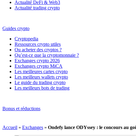
Actualité DeFi & Web3
Actualité trading crypto
Guides crypto
Cryptopedia
Ressources crypto utiles
Ou acheter des cryptos ?
Qu’est-ce que la cryptomonnaie ?
Exchanges crypto 2026
Exchanges crypto MiCA
Les meilleures cartes crypto
Les meilleurs wallets crypto
Le guide du trading crypto
Les meilleurs bots de trading
Bonus et réductions
Accueil
»
Exchanges
»
Ondefy lance ODYssey : le concours au go