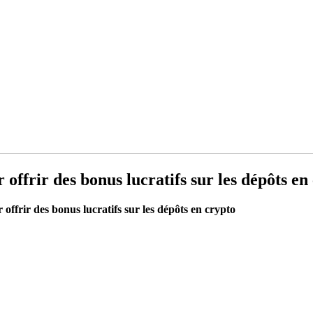
offrir des bonus lucratifs sur les dépôts en
offrir des bonus lucratifs sur les dépôts en crypto