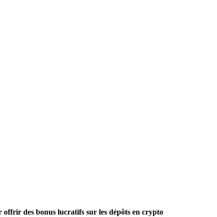
offrir des bonus lucratifs sur les dépôts en crypto