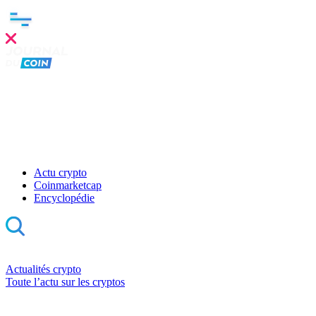
Actu crypto
Coinmarketcap
Encyclopédie
Actualités crypto
Toute l’actu sur les cryptos