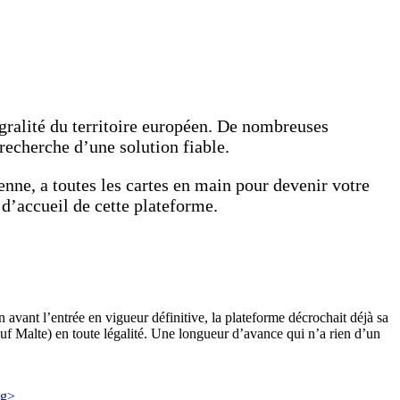
égralité du territoire européen. De nombreuses
 recherche d’une solution fiable.
enne, a toutes les cartes en main pour devenir votre
d’accueil de cette plateforme.
 avant l’entrée en vigueur définitive, la plateforme décrochait déjà sa
auf Malte) en toute légalité. Une longueur d’avance qui n’a rien d’un