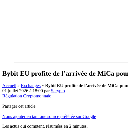
Bybit EU profite de l’arrivée de MiCa pour 
Accueil
»
Exchanges
»
Bybit EU profite de l’arrivée de MiCa pour 
01 juillet 2026 à 18:00
par
Scrypto
Régulation Cryptomonnaie
Partager cet article
Nous ajouter en tant que source préférée sur Google
Les actus qui comptent, résumées
en 2 minutes.