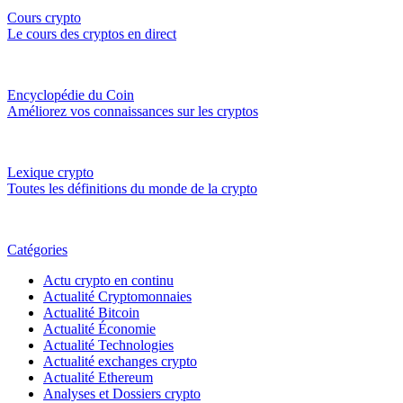
Cours crypto
Le cours des cryptos en direct
Encyclopédie du Coin
Améliorez vos connaissances sur les cryptos
Lexique crypto
Toutes les définitions du monde de la crypto
Catégories
Actu crypto en continu
Actualité Cryptomonnaies
Actualité Bitcoin
Actualité Économie
Actualité Technologies
Actualité exchanges crypto
Actualité Ethereum
Analyses et Dossiers crypto