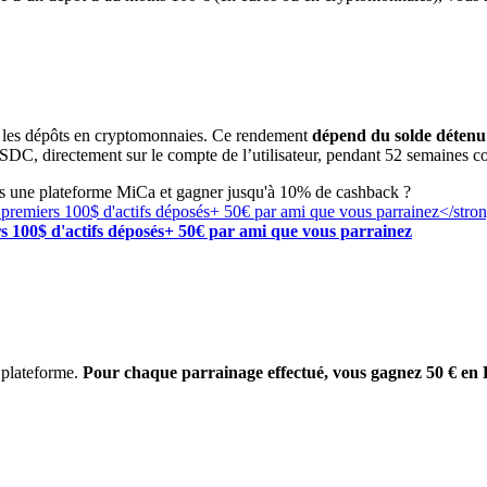
 les dépôts en cryptomonnaies. Ce rendement
dépend du solde détenu
USDC, directement sur le compte de l’utilisateur, pendant 52 semaines c
rs une plateforme MiCa et gagner jusqu'à 10% de cashback ?
s 100$ d'actifs déposés+ 50€ par ami que vous parrainez
 plateforme.
Pour chaque parrainage effectué, vous gagnez 50 € e