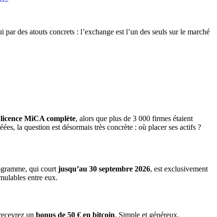
ui par des atouts concrets : l’exchange est l’un des seuls sur le marché
 licence MiCA complète
, alors que plus de 3 000 firmes étaient
réées
, la question est désormais très concrète : où placer ses actifs ?
ogramme, qui court
jusqu’au 30 septembre 2026
, est exclusivement
umulables entre eux.
 recevrez un
bonus de 50 € en bitcoin
. Simple et généreux.