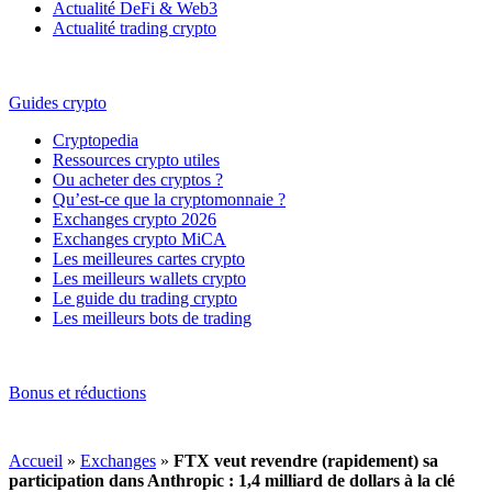
Actualité DeFi & Web3
Actualité trading crypto
Guides crypto
Cryptopedia
Ressources crypto utiles
Ou acheter des cryptos ?
Qu’est-ce que la cryptomonnaie ?
Exchanges crypto 2026
Exchanges crypto MiCA
Les meilleures cartes crypto
Les meilleurs wallets crypto
Le guide du trading crypto
Les meilleurs bots de trading
Bonus et réductions
Accueil
»
Exchanges
»
FTX veut revendre (rapidement) sa
participation dans Anthropic : 1,4 milliard de dollars à la clé