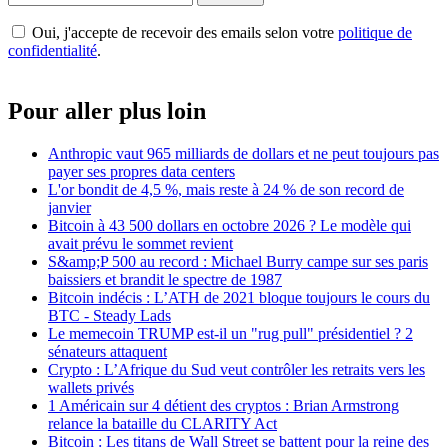
Oui, j'accepte de recevoir des emails selon votre
politique de
confidentialité
.
Pour aller plus loin
Anthropic vaut 965 milliards de dollars et ne peut toujours pas
payer ses propres data centers
L'or bondit de 4,5 %, mais reste à 24 % de son record de
janvier
Bitcoin à 43 500 dollars en octobre 2026 ? Le modèle qui
avait prévu le sommet revient
S&amp;P 500 au record : Michael Burry campe sur ses paris
baissiers et brandit le spectre de 1987
Bitcoin indécis : L’ATH de 2021 bloque toujours le cours du
BTC - Steady Lads
Le memecoin TRUMP est-il un "rug pull" présidentiel ? 2
sénateurs attaquent
Crypto : L’Afrique du Sud veut contrôler les retraits vers les
wallets privés
1 Américain sur 4 détient des cryptos : Brian Armstrong
relance la bataille du CLARITY Act
Bitcoin : Les titans de Wall Street se battent pour la reine des