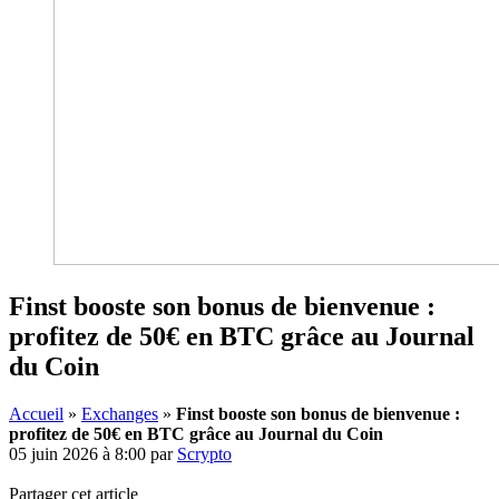
Finst booste son bonus de bienvenue :
profitez de 50€ en BTC grâce au Journal
du Coin
Accueil
»
Exchanges
»
Finst booste son bonus de bienvenue :
profitez de 50€ en BTC grâce au Journal du Coin
05 juin 2026 à 8:00
par
Scrypto
Partager cet article