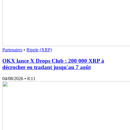
Partenaires
•
Ripple (XRP)
OKX lance X Drops Club : 200 000 XRP à
décrocher en tradant jusqu'au 7 août
04/08/2026
• 8:11