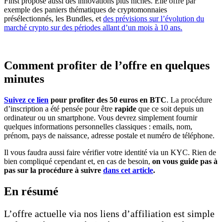
Finst propose aussi des innovations plus niches. Elle offre par
exemple des paniers thématiques de cryptomonnaies
présélectionnés, les Bundles, et
des prévisions sur l’évolution du
marché crypto sur des périodes allant d’un mois à 10 ans.
Comment profiter de l’offre en quelques
minutes
Suivez ce lien
pour profiter des 50 euros en BTC
. La procédure
d’inscription a été pensée pour être
rapide
que ce soit depuis un
ordinateur ou un smartphone. Vous devrez simplement fournir
quelques informations personnelles classiques : emails, nom,
prénom, pays de naissance, adresse postale et numéro de téléphone.
Il vous faudra aussi faire vérifier votre identité via un KYC. Rien de
bien compliqué cependant et, en cas de besoin,
on vous guide pas à
pas sur la procédure à suivre
dans cet article
.
En résumé
L’offre actuelle via nos liens d’affiliation est simple