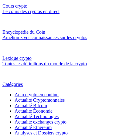
Cours crypto
Le cours des cryptos en direct
Encyclopédie du Coin
Améliorez vos connaissances sur les cryptos
Lexique crypto
Toutes les définitions du monde de la crypto
Catégories
Actu crypto en continu
Actualité Cryptomonnaies
Actualité Bitcoin
Actualité Économie
Actualité Technologies
Actualité exchanges crypto
Actualité Ethereum
Analyses et Dossiers crypto