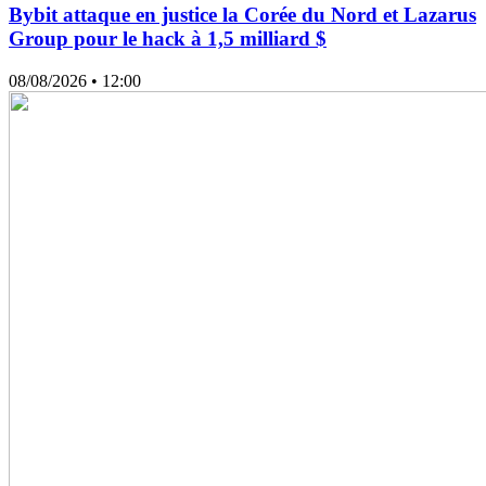
Bybit attaque en justice la Corée du Nord et Lazarus
Group pour le hack à 1,5 milliard $
08/08/2026
• 12:00