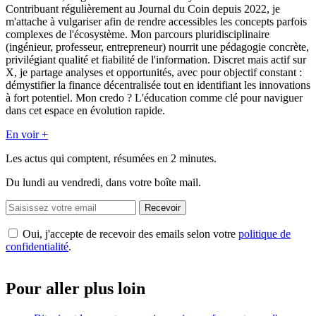
Contribuant régulièrement au Journal du Coin depuis 2022, je
m'attache à vulgariser afin de rendre accessibles les concepts parfois
complexes de l'écosystème. Mon parcours pluridisciplinaire
(ingénieur, professeur, entrepreneur) nourrit une pédagogie concrète,
privilégiant qualité et fiabilité de l'information. Discret mais actif sur
X, je partage analyses et opportunités, avec pour objectif constant :
démystifier la finance décentralisée tout en identifiant les innovations
à fort potentiel. Mon credo ? L'éducation comme clé pour naviguer
dans cet espace en évolution rapide.
En voir +
Les actus qui comptent, résumées
en 2 minutes.
Du lundi au vendredi, dans votre boîte mail.
Recevoir
Oui, j'accepte de recevoir des emails selon votre
politique de
confidentialité
.
Pour aller plus loin