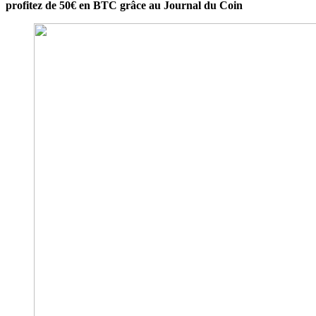
profitez de 50€ en BTC grâce au Journal du Coin