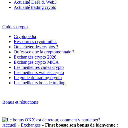
Actualité DeFi & Web3
Actualité trading crypto
Guides crypto
Cryptopedia
Ressources crypto utiles
Ou acheter des cryptos ?
Qu’est-ce que la cryptomonnaie ?
Exchanges crypto 2026
Exchanges crypto MiCA
Les meilleures cartes crypto
Les meilleurs wallets crypto
Le guide du trading crypto
Les meilleurs bots de trading
Bonus et réductions
Accueil
»
Exchanges
»
Finst booste son bonus de bienvenue :