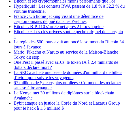
Bitcoin et les cryptomonnaies moins performants que l'or
Hyperliquid : Les contrats RWA passent de 1,8 % à 32,2 % du
volume trimestriel
France : Un home-jacking visant une détentrice de
cryptomonnaies déjoué dans les Yvelines
Bitcoin : BIP-110 s'arrête net après 2 blocs à peine
Bitcoin : « Les clés privées sont le péché originel de la crypto
»
La règle des 500 jours avait annoncé le sommet du Bitcoin 34
jours à l'avance
Mario, Pikachu et Naruto au service de la Maison-Blanche :
Tokyo dit stop
Que s'est-il passé avec ai16z, le token IA à 2,4 milliards de
dollars déclaré mort ?
La SEC a acheté une base de données d'un milliard de billets
d'avion pour suivre les voyageurs
67 millions de $ de cryptos oubliées : Comment les réclamer
sans se faire arnaquer
Le Kenya met 30 millions de diplômes sur la blockchain
Avalanche
Bybit attaque en justice la Corée du Nord et Lazarus Group
pour le hack à 1,5 milliard $