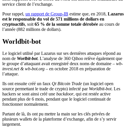
service client de l’exchange.
Pour rappel,
un rapport de Group-IB
estime que, en 2018,
Lazarus
est le responsable du vol de 571 millions de dollars en
cryptoactifs
, soit
65 % de la somme totale dérobée
au cours de
l’année (882 millions de dollars).
Worldbit-bot
Le logiciel utilisé par Lazarus sur ses dernières attaques répond au
nom de
Worlbit-bot
. L’analyse de 360 Qihoo relève également que
le groupe d’attaquant avait enregistré deux noms de domaine
– wb-
invest.net & wb-bot.org –
en octobre 2018 en préparation de
l’attaque.
Ils ont ensuite créé un faux
Qt Bitcoin Trade
(un logiciel open
source permettant le trade de crypto) infecté par
Worldbit-bot
. Les
hackers se sont ainsi créé une
backdoor
, qui est restée active
pendant plus de 6 mois, pendant que le logiciel continuait de
fonctionner normalement.
Partant de là, ils ont pu mettre la main sur les clés privées de
plusieurs wallets de la plateforme d’exchange, afin de s’y servir
largement.