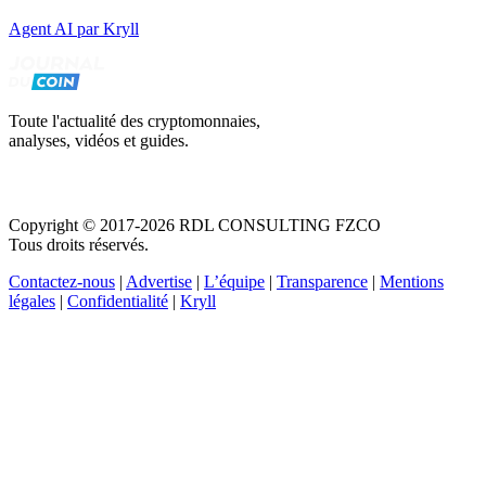
Agent AI par Kryll
Toute l'actualité des cryptomonnaies,
analyses, vidéos et guides.
Copyright © 2017-2026 RDL CONSULTING FZCO
Tous droits réservés.
Contactez-nous
|
Advertise
|
L’équipe
|
Transparence
|
Mentions
légales
|
Confidentialité
|
Kryll
Recevez votre guide PDF complet de 39 pages
Comment débuter dans les cryptos en 2026
Recevoir
Oui, j'accepte de recevoir des emails selon votre