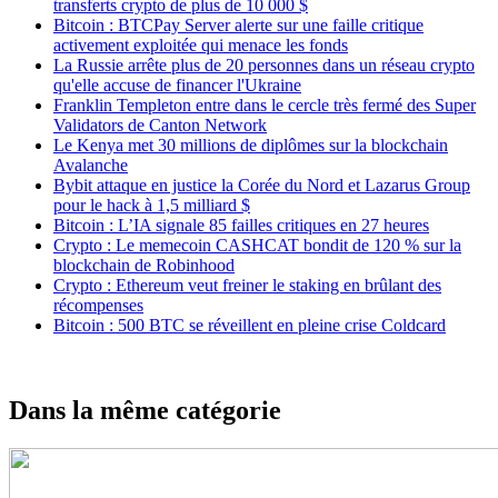
transferts crypto de plus de 10 000 $
Bitcoin : BTCPay Server alerte sur une faille critique
activement exploitée qui menace les fonds
La Russie arrête plus de 20 personnes dans un réseau crypto
qu'elle accuse de financer l'Ukraine
Franklin Templeton entre dans le cercle très fermé des Super
Validators de Canton Network
Le Kenya met 30 millions de diplômes sur la blockchain
Avalanche
Bybit attaque en justice la Corée du Nord et Lazarus Group
pour le hack à 1,5 milliard $
Bitcoin : L’IA signale 85 failles critiques en 27 heures
Crypto : Le memecoin CASHCAT bondit de 120 % sur la
blockchain de Robinhood
Crypto : Ethereum veut freiner le staking en brûlant des
récompenses
Bitcoin : 500 BTC se réveillent en pleine crise Coldcard
Dans la même catégorie