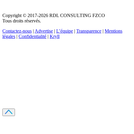
Copyright © 2017-2026 RDL CONSULTING FZCO
Tous droits réservés.
Contactez-nous
|
Advertise
|
L’équipe
|
Transparence
|
Mentions
légales
|
Confidentialité
|
Kryll
Recevez votre guide PDF complet de 39 pages
Comment débuter dans les cryptos en 2026
Recevoir
Oui, j'accepte de recevoir des emails selon votre
politique de confidentialité
.