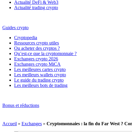
Actualité DeFi & Web3
Actualité trading crypto
Guides crypto
Cryptopedia
Ressources crypto utiles
Ou acheter des cryptos ?
Qu’est-ce que la cryptomonnaie ?
Exchanges crypto 2026
Exchanges crypto MiCA
Les meilleures cartes crypto
Les meilleurs wallets crypto
Le guide du trading crypto
Les meilleurs bots de trading
Bonus et réductions
Accueil
»
Exchanges
»
Cryptomonnaies : la fin du Far West ? Comme