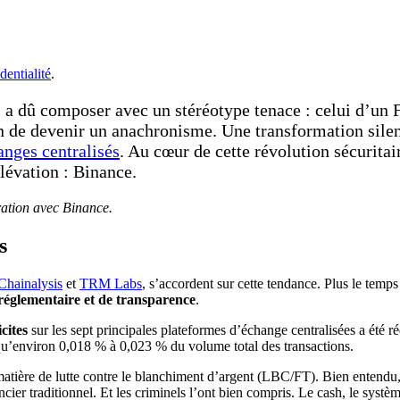
dentialité
.
 dû composer avec un stéréotype tenace : celui d’un F
ain de devenir un anachronisme. Une transformation sil
anges centralisés
. Au cœur de cette révolution sécurita
élévation : Binance.
ration avec Binance.
s
Chainalysis
et
TRM Labs
, s’accordent sur cette tendance. Plus le temp
réglementaire et de transparence
.
icites
sur les sept principales plateformes d’échange centralisées a été r
t qu’environ 0,018 % à 0,023 % du volume total des transactions.
tière de lutte contre le blanchiment d’argent (LBC/FT). Bien entendu, la 
cier traditionnel. Et les criminels l’ont bien compris. Le cash, le systèm