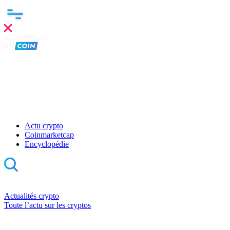
Actu crypto
Coinmarketcap
Encyclopédie
Actualités crypto
Toute l’actu sur les cryptos